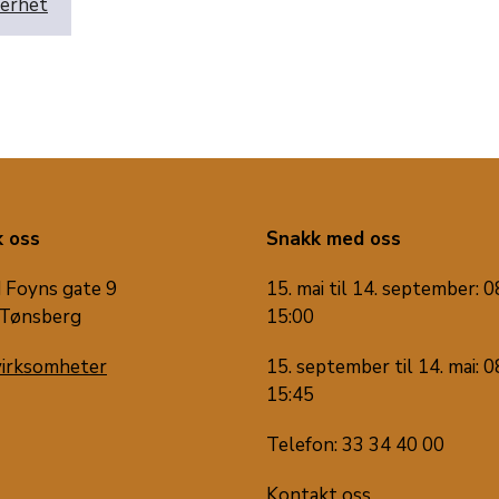
kerhet
 oss
Snakk med oss
 Foyns gate 9
15. mai til 14. september: 0
Tønsberg
15:00
virksomheter
15. september til 14. mai: 0
15:45
Telefon: 33 34 40 00
Kontakt oss