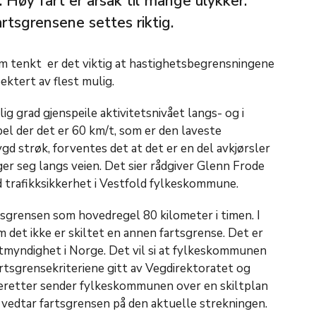
. Høy fart er årsak til mange ulykker.
artsgrensene settes riktig.
m tenkt er det viktig at hastighetsbegrensningene
pektert av flest mulig.
ig grad gjenspeile aktivitetsnivået langs- og i
l der det er 60 km/t, som er den laveste
d strøk, forventes det at det er en del avkjørsler
r seg langs veien. Det sier rådgiver Glenn Frode
 trafikksikkerhet i Vestfold fylkeskommune.
sgrensen som hovedregel 80 kilometer i timen. I
 det ikke er skiltet en annen fartsgrense
. Det er
tmyndighet i Norge. Det vil si at fylkeskommunen
artsgrensekriteriene gitt av Vegdirektoratet og
retter sender fylkeskommunen over en skiltplan
 vedtar fartsgrensen på den aktuelle strekningen.