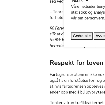
seg ved vegen.
Våre nettsider beny
– Teoretisk sett hadde vi ikke
statistikk og analy
forholdt seg til §3 i veitrafikkl
vår om personvern
§6
Fører av kjøretøy skal avpass
slik at det ikke kan oppstå fare
Godta alle
Avvis
trafikk blir minst mulig hindret e
herredømme over kjøretøyet.
Respekt for loven
Fartsgrenser alene er ikke nok
også ha en forståelse for- og en
at hvis fartsgrensen oppleves 
ender opp med å bli lovbrytere 
Tenker vi kun trafikksikkerhet 