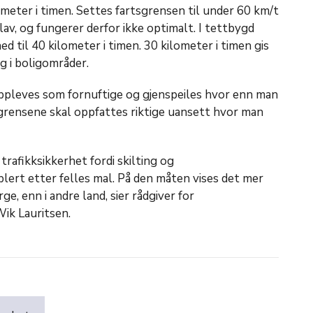
ometer i timen. Settes fartsgrensen til under 60 km/t
av, og fungerer derfor ikke optimalt. I tettbygd
d til 40 kilometer i timen. 30 kilometer i timen gis
g i boligområder.
oppleves som fornuftige og gjenspeiles hvor enn man
tsgrensene skal oppfattes riktige uansett hvor man
trafikksikkerhet fordi skilting og
ablert etter felles mal. På den måten vises det mer
e, enn i andre land, sier rådgiver for
ik Lauritsen.