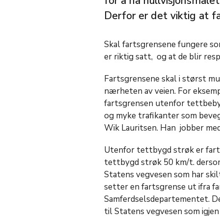
for å nå nullvisjonsmålet
Derfor er det viktig at f
Skal fartsgrensene fungere so
er riktig satt, og at de blir res
Fartsgrensene skal i størst mul
nærheten av veien. For eksempe
fartsgrensen utenfor tettbebyg
og myke trafikanter som bevege
Wik Lauritsen. Han jobber med
Utenfor tettbygd strøk er fart
tettbygd strøk 50 km/t. dersom
Statens vegvesen som har skil
setter en fartsgrense ut ifra f
Samferdselsdepartementet. De
til Statens vegvesen som igjen