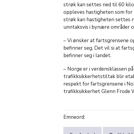
strøk kan settes ned til 60 kil
oppleves hastigheten som for l
strøk kan hastigheten settes ne
unntaksvis i bynære områder o
– Vi ønsker at fartsgrensene 
befinner seg. Det vil si at far
befinner seg i landet.
– Norge er i verdensklassen på 
trafikksikkerhetstiltak blir et
respekt for fartsgrensene i Norg
trafikksikkerhet Glenn Frode W
Emneord: