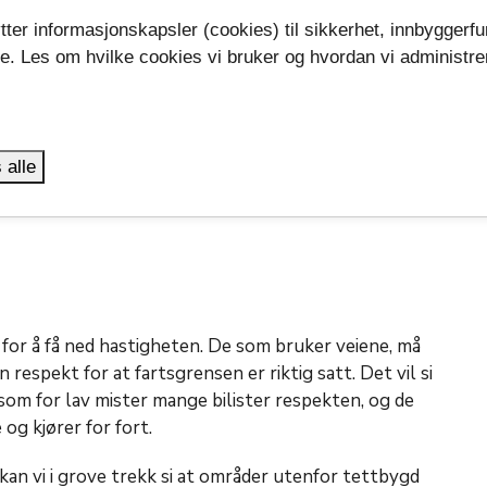
tter informasjonskapsler (cookies) til sikkerhet, innbyggerfu
 hatt behov for fartsgrenser dersom alle hadde
se. Les om hvilke cookies vi bruker og hvordan vi administre
oven, sier Lauritsen.
.
e farten etter sted, føre-, sikt- og trafikkforholdene
 eller voldes ulempe for andre, og slik at annen
 alle
ller forstyrret. Føreren skal alltid ha fullt
 for å få ned hastigheten. De som bruker veiene, må
 respekt for at fartsgrensen er riktig satt. Det vil si
som for lav mister mange bilister respekten, og de
og kjører for fort.
kan vi i grove trekk si at områder utenfor tettbygd