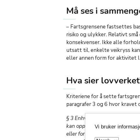
Må ses i sammeng
– Fartsgrensene fastsettes b
risiko og ulykker. Relativt små 
konsekvenser. Ikke alle forhold
utsatt til, enkelte veikryss ka
eller annen form for aktivitet 
Hva sier lovverket
Kriteriene for å sette fartsgre
paragrafer 3 og 6 hvor kravet
§
3
Enhver skal ferdes hensyns
kan oppstå fare eller voldes ska
Vi bruker informas
eller forstyrret. Vegfarende s