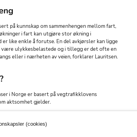
eng
asert på kunnskap om sammenhengen mellom fart,
økninger i fart kan utgjøre stor økning i
 er like enkle å forutse. En del avkjørsler kan ligge
n være ulykkesbelastede og i tillegg er det ofte en
langs eller i nærheten av veien, forklarer Lauritsen.
?
nser i Norge er basert på vegtrafikklovens
 om aktsomhet gjelder.
fullt og være aktpågivende og varsom så det ikke
de og slik at annen trafikk ikke unødig blir hindret
jonskapsler (cookies)
kal også vise hensyn mot dem som bor eller oppholder