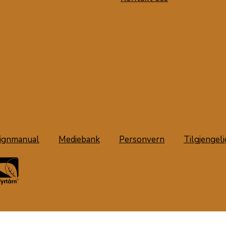
ignmanual
Mediebank
Personvern
Tilgjengel