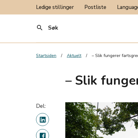
Ledige stillinger
Postliste
Langua
search
Søk
Startsiden
Aktuelt
– Slik fungerer fartsgr
– Slik funge
Del: