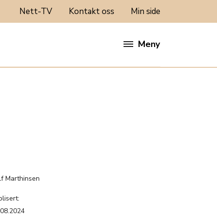
Nett-TV
Kontakt oss
Min side
Meny
:
lf Marthinsen
lisert:
.08.2024