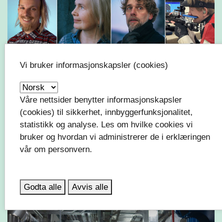
Vi bruker informasjonskapsler (cookies)
Våre nettsider benytter informasjonskapsler
(cookies) til sikkerhet, innbyggerfunksjonalitet,
Vestfold fylkeskommune deler ut
statistikk og analyse. Les om hvilke cookies vi
stipend til kunstnere og
bruker og hvordan vi administrerer de i erklæringen
vår om personvern.
toppidrettsutøvere
Godta alle
Avvis alle