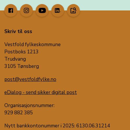
image_search
Skriv til oss
Vestfold fylkeskommune
Postboks 1213
Trudvang
3105 Tønsberg
post@vestfoldfylke.no
eDialog - send sikker digital post
Organisasjonsnummer:
929 882 385
Nytt bankkontonummer i 2025: 6130.06.31214