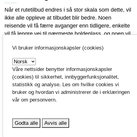
Når et rutetilbud endres i så stor skala som dette, vil
ikke alle oppleve at tilbudet blir bedre. Noen
reisende vil få færre avganger enn tidligere, enkelte
vil få lengre vei til nærmeste holdeplass, og noen vil
dessverre miste et tilbud de har benyttet i dag.
Vi bruker informasjonskapsler (cookies)
Det beklager vi. Vi vet at endringer i kollektivtilbudet
kan få konsekvenser for hverdagen til dem som blir
Våre nettsider benytter informasjonskapsler
berørt.
(cookies) til sikkerhet, innbyggerfunksjonalitet,
Samtidig må vi gjøre prioriteringer innenfor de
statistikk og analyse. Les om hvilke cookies vi
økonomiske rammene vi har til rådighet. Målet med
bruker og hvordan vi administrerer de i erklæringen
det nye rutetilbudet er å bruke ressursene der de
vår om personvern.
kommer flest mulig reisende til gode, og å tilby et
mest mulig attraktivt, pålitelig og bærekraftig
kollektivtilbud for hele Vestfold.
Godta alle
Avvis alle
I arbeidet med de nye rutene er det gjort grundige