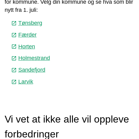
for kommune. Velg din kommune og se hva som blir
nytt fra 1. juli:
Tønsberg
launch
Færder
launch
Horten
launch
Holmestrand
launch
Sandefjord
launch
Larvik
launch
Vi vet at ikke alle vil oppleve
forbedringer