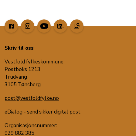
image_search
Skriv til oss
Vestfold fylkeskommune
Postboks 1213
Trudvang
3105 Tønsberg
post@vestfoldfylke.no
eDialog - send sikker digital post
Organisasjonsnummer:
929 882 385