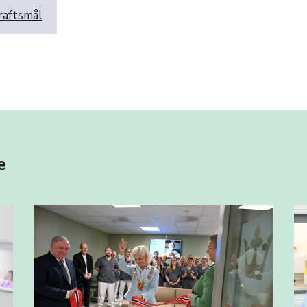
raftsmål
e