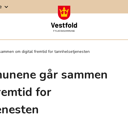
ge
keyboard_arrow_down
ammen om digital fremtid for tannhelsetjenesten
unene går sammen
remtid for
enesten