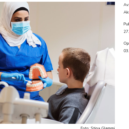
Av
Ak
Pub
27
Op
03
Foto: Stina Glømmi