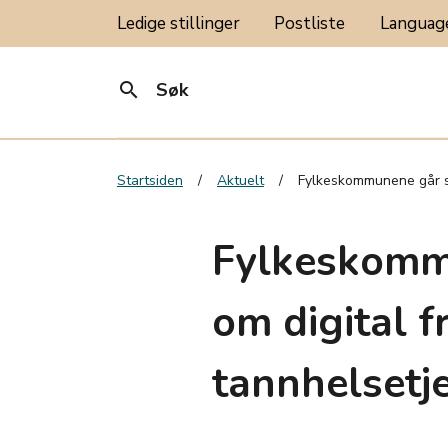
Ledige stillinger
Postliste
Langua
search
Søk
Startsiden
Aktuelt
Fylkeskommunene går s
Fylkeskomm
om digital f
tannhelsetj