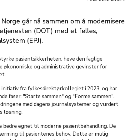
i Norge går nå sammen om å modernisere
etjenesten (DOT) med et felles,
alsystem (EPJ).
 styrke pasientsikkerheten, heve den faglige
e økonomiske og administrative gevinster for
et.
initiativ fra fylkesdirektørkollegiet i 2023, og har
nde faser: "Starte sammen" og "Forme sammen".
ordringene med dagens journalsystemer og vurdert
s løsning.
e bedre egnet til moderne pasientbehandling. De
lnærming til pasientenes behov. Dette er mulig