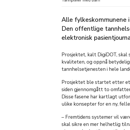
Tannpleier med barn
Alle fylkeskommunene 
Den offentlige tannhels
elektronisk pasientjourn
Prosjektet, kalt DigiDOT, skal
kvaliteten, og oppnå betydelig
tannhelsetjenesten i hele land
Prosjektet ble startet etter et 
siden gjennomgått to omfatte
Disse fasene har kartlagt utf
ulike konsepter for en ny, felle
– Fremtidens systemer vil vær
skal sikre en mer helhetlig ti