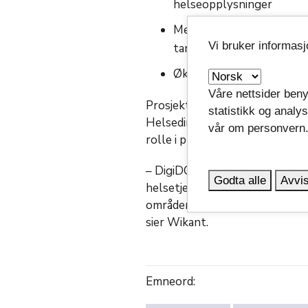
helseopplysninger
Mer systematisk kvalitet
Vi bruker informas
tannhelsepersonell
Økt effektivitet og redus
Våre nettsider beny
Prosjektet har bred forankring
statistikk og analy
Helsedirektoratet og fagforeni
vår om personvern
rolle i prosjektet, med nøkkelp
– DigiDOT representerer et vikt
Godta alle
Avvis
helsetjeneste i Norge, og bidr
områdene
god helse og livskval
sier Wikant.
Emneord: