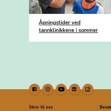
Åpningstider ved
tannklinikkene i sommer
image_search
Skriv til oss
Besøk