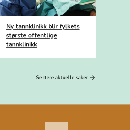
Ny tannklinikk blir fylkets
største offentlige
tannklinikk
Se flere aktuelle saker
arrow_forward