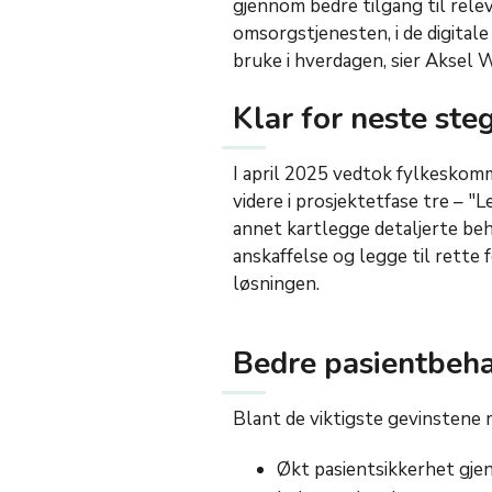
gjennom bedre tilgang til rele
omsorgstjenesten, i de digita
bruke i hverdagen, sier Aksel 
Klar for neste ste
I april 2025 vedtok fylkeskom
videre i prosjektetfase tre – "
annet kartlegge detaljerte beho
anskaffelse og legge til rette
løsningen.
Bedre pasientbehan
Blant de viktigste gevinstene 
Økt pasientsikkerhet gje