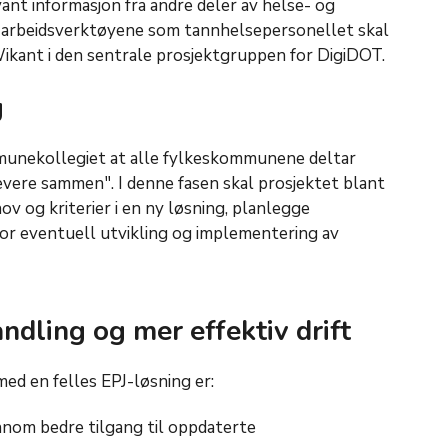
vant informasjon fra andre deler av helse- og
le arbeidsverktøyene som tannhelsepersonellet skal
Wikant i den sentrale prosjektgruppen for DigiDOT.
g
munekollegiet at alle fylkeskommunene deltar
Levere sammen". I denne fasen skal prosjektet blant
v og kriterier i en ny løsning, planlegge
 for eventuell utvikling og implementering av
dling og mer effektiv drift
med en felles EPJ-løsning er:
nnom bedre tilgang til oppdaterte