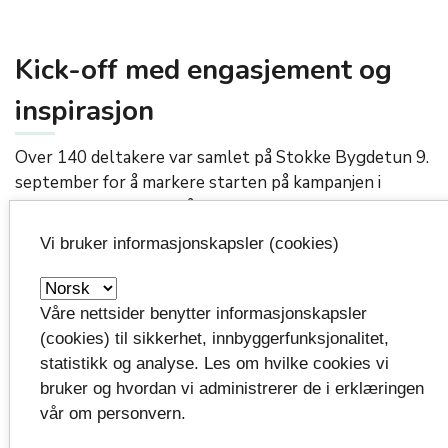
Kick-
off
med engasjement og
inspirasjon
Over 140 deltakere var samlet på Stokke Bygdetun 9.
september for å markere starten på kampanjen i
Vestfold. Dagen bød på faglige innlegg, musikk, dans
og eksempler på hvordan kommuner og
Vi bruker informasjonskapsler (cookies)
organisasjoner allerede jobber med ABC i praksis.
Blant bidragsyterne var professor Steinar Krogstad,
Våre nettsider benytter informasjonskapsler
prosjektleder Mari Jørgensen Ryen fra Trøndelag,
(cookies) til sikkerhet, innbyggerfunksjonalitet,
samfunnsviter Bjørn Hauger og flere lokale aktører
statistikk og analyse. Les om hvilke cookies vi
som Studentsamskipnaden, Bedriftsidretten, Røde
bruker og hvordan vi administrerer de i erklæringen
Kors og Pensjonistforbundet.
vår om personvern.
– Dette er en nasjonal
folkehelsekampanje
, hvor vi