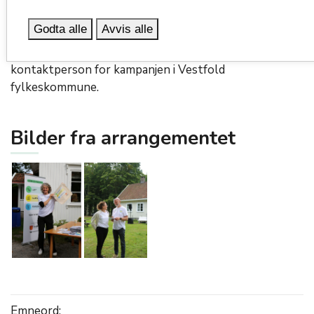
jobber sammen med kommunene og organisasjoner for
Godta alle
Avvis alle
å spre ABC-budskapet i fylket, sa rådgiver Maria Wahl
Gran. Sammen med rådgiver Anne Slåtten er hun
kontaktperson for kampanjen i Vestfold
fylkeskommune.
Bilder fra arrangementet
Emneord: