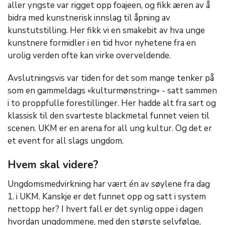
aller yngste var rigget opp foajeen, og fikk æren av å
bidra med kunstnerisk innslag til åpning av
kunstutstilling. Her fikk vi en smakebit av hva unge
kunstnere formidler i en tid hvor nyhetene fra en
urolig verden ofte kan virke overveldende.
Avslutningsvis var tiden for det som mange tenker på
som en gammeldags «kulturmønstring» - satt sammen
i to proppfulle forestillinger. Her hadde alt fra sart og
klassisk til den svarteste blackmetal funnet veien til
scenen. UKM er en arena for all ung kultur. Og det er
et event for all slags ungdom.
Hvem skal videre?
Ungdomsmedvirkning har vært én av søylene fra dag
1. i UKM. Kanskje er det funnet opp og satt i system
nettopp her? I hvert fall er det synlig oppe i dagen
hvordan ungdommene, med den største selvfølge,