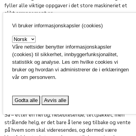
fyller alle viktige oppgaver i det store maskineriet et
slikt arrangement er.
Vi bruker informasjonskapsler (cookies)
Og nettopp her kommer vi fram til det viktige:
Uansett hva du kan eller brenner for, finnes det en
plass til deg i UKM-systemet.
Våre nettsider benytter informasjonskapsler
(cookies) til sikkerhet, innbyggerfunksjonalitet,
Det er mange store navn som har svevd over scenen i
statistikk og analyse. Les om hvilke cookies vi
UKM Vestfolds regi opp igjennom åra, men den største
bruker og hvordan vi administrerer de i erklæringen
rekruttering til en profesjonell karriere og til øvrige
vår om personvern.
viktige bidrag inn i samfunnsoppbyggingen skjer
gjennom opplæringen og ansvaret du får i
arrangørteam, UKM Media og som tekniker og
Godta alle
Avvis alle
vertskap.
Så – etter en heftig, heseblesende, tettpakket, men
strålende helg, er det bare å lene seg tilbake og vente
på hvem som skal videresendes, og dermed være