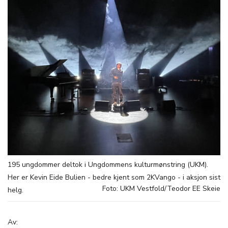
195 ungdommer deltok i Ungdommens kulturmønstring (UKM).
Her er Kevin Eide Bulien - bedre kjent som 2KVango - i aksjon sist
Foto: UKM Vestfold/Teodor EE Skeie
helg.
Av: