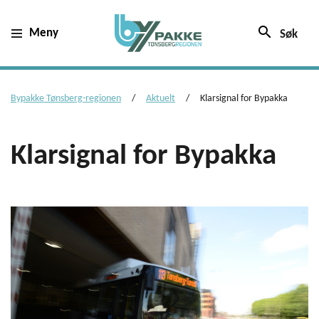
search
Meny
Søk
Bypakke Tønsberg-regionen
Aktuelt
Klarsignal for Bypakka
Klarsignal for Bypakka