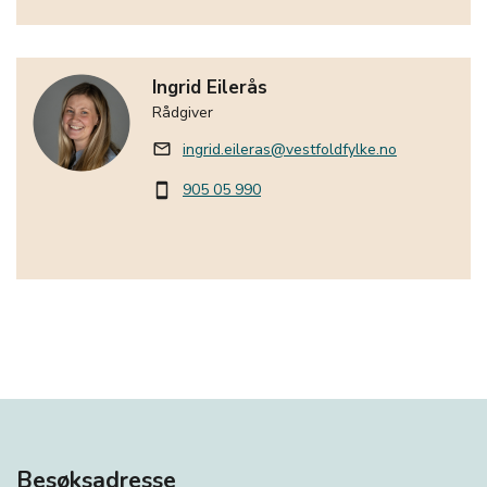
Ingrid Eilerås
Rådgiver
ingrid.eileras@vestfoldfylke.no
mail_outline
905 05 990
smartphone
Besøksadresse