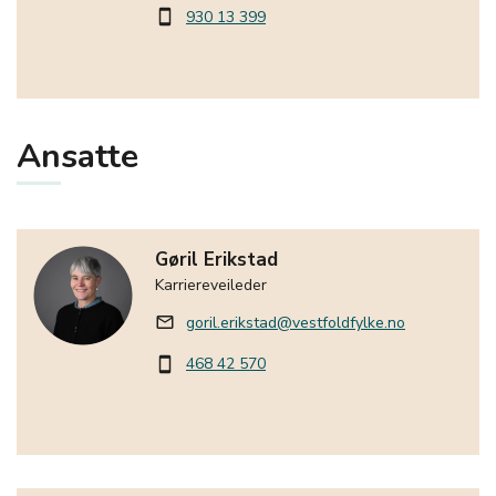
930 13 399
smartphone
Ansatte
Gøril Erikstad
Karriereveileder
goril.erikstad@vestfoldfylke.no
mail_outline
468 42 570
smartphone