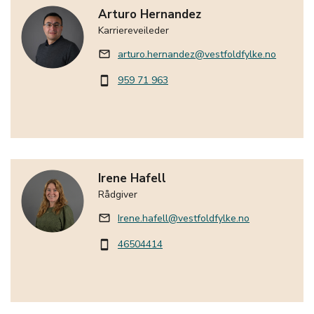
Arturo Hernandez
Karriereveileder
arturo.hernandez@vestfoldfylke.no
mail_outline
959 71 963
smartphone
Irene Hafell
Rådgiver
Irene.hafell@vestfoldfylke.no
mail_outline
46504414
smartphone