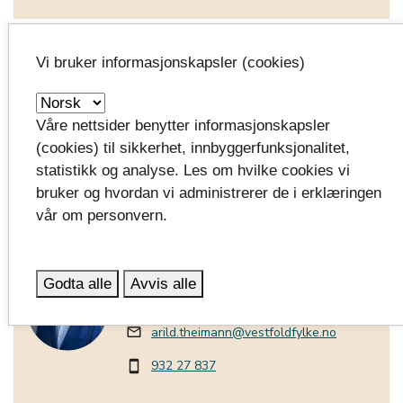
Vi bruker informasjonskapsler (cookies)
Per-Asbjørn Andvik (Sp)
gruppeleder
perasbjorn.andvik@vestfoldfylke.no
mail_outline
Våre nettsider benytter informasjonskapsler
(cookies) til sikkerhet, innbyggerfunksjonalitet,
957 45 114
smartphone
statistikk og analyse. Les om hvilke cookies vi
bruker og hvordan vi administrerer de i erklæringen
vår om personvern.
Arild Theimann (Ap)
Godta alle
Avvis alle
opposisjonsleder og gruppeleder
arild.theimann@vestfoldfylke.no
mail_outline
932 27 837
smartphone