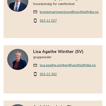
hovedutvalg for samferdsel
brorlennart.mentzoni@vestfoldfylke.no
mail_outline
915 11 027
smartphone
Lisa Agathe Winther (SV)
gruppeleder
lisa.agathe.winther@vestfoldfylke.no
mail_outline
915 22 302
smartphone