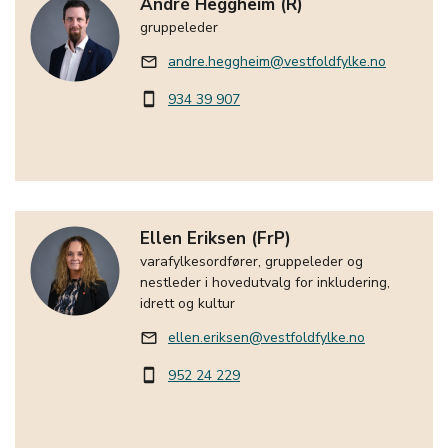
André Heggheim (R)
gruppeleder
andre.heggheim@vestfoldfylke.no
mail_outline
934 39 907
smartphone
Ellen Eriksen (FrP)
varafylkesordfører, gruppeleder og
nestleder i hovedutvalg for inkludering,
idrett og kultur
ellen.eriksen@vestfoldfylke.no
mail_outline
952 24 229
smartphone