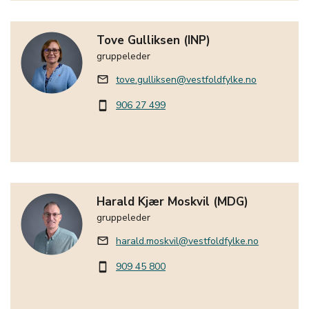
Tove Gulliksen (INP)
gruppeleder
tove.gulliksen@vestfoldfylke.no
mail_outline
906 27 499
smartphone
Harald Kjær Moskvil (MDG)
gruppeleder
harald.moskvil@vestfoldfylke.no
mail_outline
909 45 800
smartphone