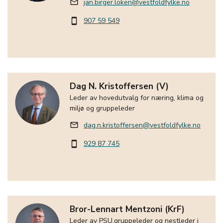
jan.birger.loken@vestfoldfylke.no
mail_outline
907 59 549
smartphone
Dag N. Kristoffersen (V)
Leder av hovedutvalg for næring, klima og
miljø og gruppeleder
dag.n.kristoffersen@vestfoldfylke.no
mail_outline
929 87 745
smartphone
Bror-Lennart Mentzoni (KrF)
Leder av PSU,gruppeleder og nestleder i