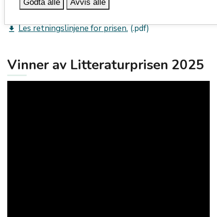
Godta alle
Avvis alle
Les mer om prisen og prisvinnerne på Wikipedia
.
Les retningslinjene for prisen.
get_app
Vinner av Litteraturprisen 2025