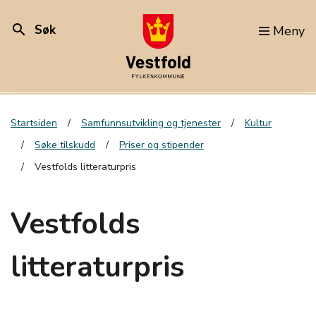
search
Søk
Meny
Startsiden
Samfunnsutvikling og tjenester
Kultur
Søke tilskudd
Priser og stipender
Vestfolds litteraturpris
Vestfolds
litteraturpris