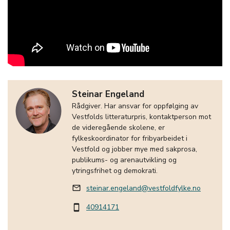
Steinar Engeland
Rådgiver. Har ansvar for oppfølging av
Vestfolds litteraturpris, kontaktperson mot
de videregående skolene, er
fylkeskoordinator for fribyarbeidet i
Vestfold og jobber mye med sakprosa,
publikums- og arenautvikling og
ytringsfrihet og demokrati.
steinar.engeland@vestfoldfylke.no
mail_outline
40914171
smartphone