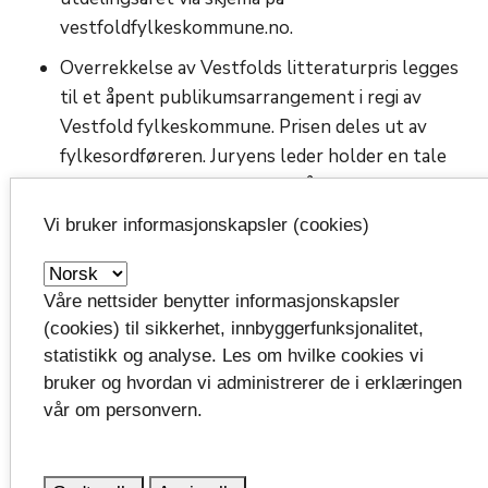
vestfoldfylkeskommune.no.
Overrekkelse av Vestfolds litteraturpris legges
til et åpent publikumsarrangement i regi av
Vestfold fylkeskommune. Prisen deles ut av
fylkesordføreren. Juryens leder holder en tale
der juryens begrunnelse inngår.
Vi bruker informasjonskapsler (cookies)
Prisen ble innstiftet i 1997, og ble frem til 2009
utdelt av bokhandelen Norli i Tønsberg (tidligere
Olafsens Bog- og Papirhandel). Vestfold
Våre nettsider benytter informasjonskapsler
fylkeskommune overtok eierskap og rettigheter til
(cookies) til sikkerhet, innbyggerfunksjonalitet,
prisen og utdelingen i 2012. Ved fylkessammenslåinga
statistikk og analyse. Les om hvilke cookies vi
med Telemark i 2020 ble prisen utvidet til Vestfold og
bruker og hvordan vi administrerer de i erklæringen
Telemarks Litteraturpris. Dette varte fram til
vår om personvern.
fylkesdelinga i 2023. Fra 2024 ble prisens navn igjen
Vestfolds litteraturpris.