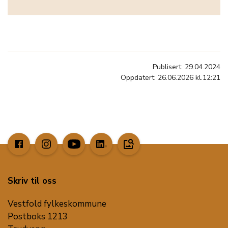
Publisert: 29.04.2024
Oppdatert: 26.06.2026 kl.12:21
image_search
Skriv til oss
Vestfold fylkeskommune
Postboks 1213