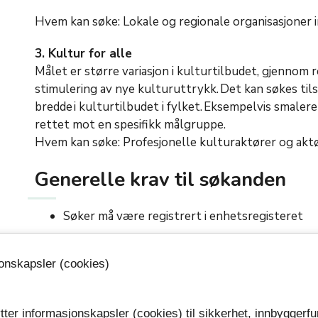
Hvem kan søke: Lokale og regionale organisasjoner i
3. Kultur for alle
Målet er større variasjon i kulturtilbudet, gjennom 
stimulering av nye kulturuttrykk. Det kan søkes tilsk
bredde i kulturtilbudet i fylket. Eksempelvis smalere 
rettet mot en spesifikk målgruppe.
Hvem kan søke: Profesjonelle kulturaktører og aktør
Generelle krav til søkanden
Søker må være registrert i enhetsregisteret
Aktiviteten må være i tråd med formålet for o
jonskapsler (cookies)
Aktiviteten må foregå i Vestfold
Aktiviteten det søkes til må ha oppstart i 2026
tter informasjonskapsler (cookies) til sikkerhet, innbyggerfu