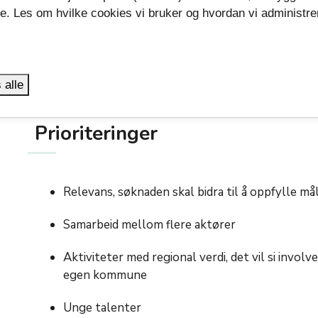
se. Les om hvilke cookies vi bruker og hvordan vi administre
For å fremme tilgjengelighet og inkludering opp
.
prinsipper om universell utforming, slik at akti
Det anbefales at profesjonelle aktører som evt. blir 
 alle
med anbefalte minstesatser for honorering av profe
Prioriteringer
Relevans, søknaden skal bidra til å oppfylle m
Samarbeid mellom flere aktører
Aktiviteter med regional verdi, det vil si invol
egen kommune
Unge talenter