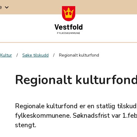
ge
keyboard_arrow_down
Kultur
Søke tilskudd
Regionalt kulturfond
Regionalt kulturfon
Regionale kulturfond er en statlig tilsk
fylkeskommunene. Søknadsfrist var 1.feb
stengt.