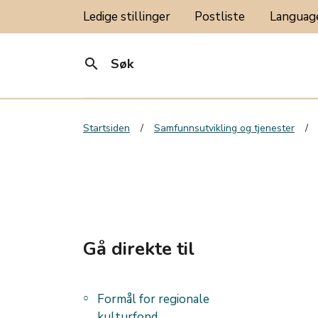
Ledige stillinger
Postliste
Langua
search
Søk
Startsiden
Samfunnsutvikling og tjenester
Gå direkte til
Formål for regionale
kulturfond