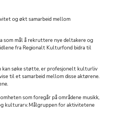
tivitet og økt samarbeid mellom
a som mål å rekruttere nye deltakere og
idlene fra
Regionalt Kulturfond
bidra til
 kan søke støtte, er profesjonelt kulturliv
vise til et samarbeid mellom disse aktørene.
kene
.
irksomheten som foregår på områdene musikk,
m og kulturarv. Målgruppen for
aktivitetene