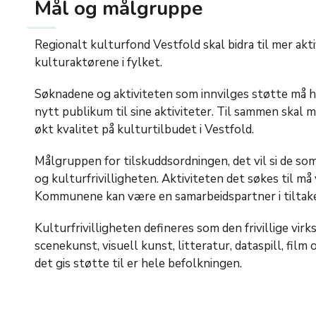
Mål og målgruppe
Regionalt kulturfond Vestfold
skal bidra til mer ak
kulturaktørene i fylket.
Søknadene og aktiviteten
som innvilges støtte må h
nytt publikum til sine aktiviteter.
Til sammen skal m
økt kvalitet på kulturtilbudet i Vestfold.
Målgruppen for tilskuddsordningen, det vil si de som
og kulturfrivilligheten.
Aktiviteten
det søkes til må 
Kommunene kan være en samarbeidspartner i
tilta
Kulturfrivilligheten defineres som den frivillige v
scenekunst, visuell kunst, litteratur, dataspill, fil
det gis støtte til er hele befolkningen.