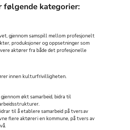
r følgende kategorier:
ivet, gjennom samspill mellom profesjonelt
osjekter, produksjoner og oppsetninger som
lvere aktører fra både det profesjonelle
er innen kulturfrivilligheten.
t gjennom økt samarbeid, bidra til
arbeidsstrukturer.
idrar til å etablere samarbeid på tvers av
vne flere aktører i en kommune, på tvers av
vå.