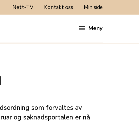
Nett-TV
Kontakt oss
Min side
Meny
d
uddsordning som forvaltes av
ruar og søknadsportalen er nå