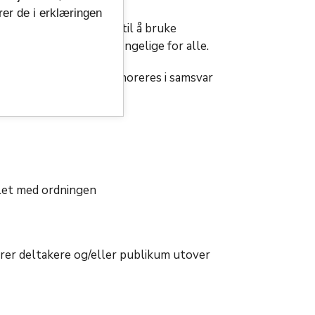
rer de i erklæringen
fordrer vi alle søkere til å bruke
vitetene kan være tilgjengelige for alle.
leid inn i prosjekter honoreres i samsvar
sjonelle utøvere.
ålet med ordningen
verer deltakere og/eller publikum utover