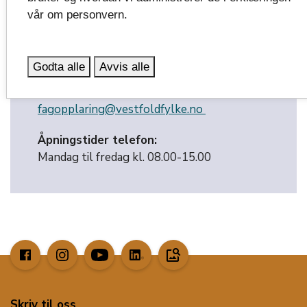
Sentralbord
vår om personvern.
33 34 40 00
Ansatte i seksjonen
Godta alle
Avvis alle
E-post:
fagopplaring@vestfoldfylke.no
Åpningstider telefon:
Mandag til fredag kl. 08.00-15.00
image_search
Skriv til oss