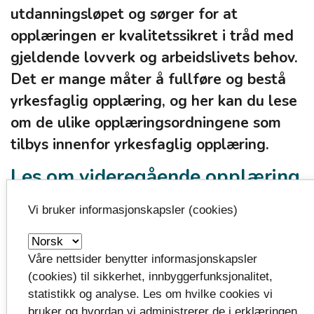
utdanningsløpet og sørger for at
opplæringen er kvalitetssikret i tråd med
gjeldende lovverk og arbeidslivets behov.
Det er mange måter å fullføre og bestå
yrkesfaglig opplæring, og her kan du lese
om de ulike opplæringsordningene som
tilbys innenfor yrkesfaglig opplæring.
Les om videregående opplæring
i yrkesfag for voksne
Vi bruker informasjonskapsler (cookies)
Våre nettsider benytter informasjonskapsler
Kontakt fag- og
(cookies) til sikkerhet, innbyggerfunksjonalitet,
yrkesopplæring
statistikk og analyse. Les om hvilke cookies vi
bruker og hvordan vi administrerer de i erklæringen