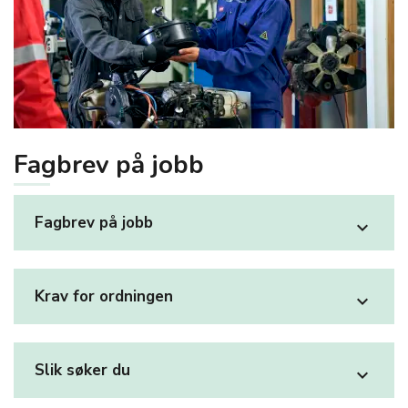
Fagbrev på jobb
Fagbrev på jobb
expand_more
Krav for ordningen
expand_more
Slik søker du
expand_more