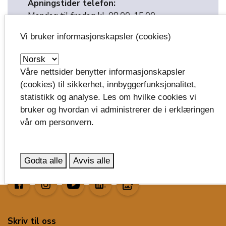
Åpningstider telefon:
Mandag til fredag kl. 08.00-15.00
Vi bruker informasjonskapsler (cookies)
Våre nettsider benytter informasjonskapsler
(cookies) til sikkerhet, innbyggerfunksjonalitet,
statistikk og analyse. Les om hvilke cookies vi
Publisert: 01.01.2024
bruker og hvordan vi administrerer de i erklæringen
Oppdatert: 28.04.2026 kl.17:31
vår om personvern.
Godta alle
Avvis alle
image_search
Skriv til oss