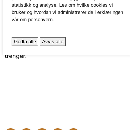
Å være en lærebedrift sikrer rekruttering av
statistikk og analyse. Les om hvilke cookies vi
kompetente medarbeidere til egen bedrift.
bruker og hvordan vi administrerer de i erklæringen
Som en lærebedrift mottar man et
vår om personvern.
økonomisk tilskudd per lærling, samtidig
som man tar et samfunnsansvar og gir
Godta alle
Avvis alle
unge viktig kompetanse som landet vårt
trenger.