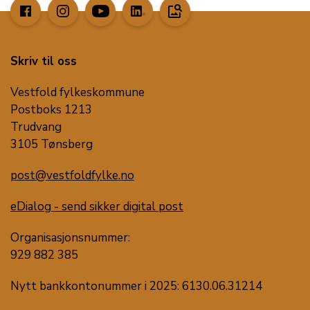
image_search
Skriv til oss
Vestfold fylkeskommune
Postboks 1213
Trudvang
3105 Tønsberg
post@vestfoldfylke.no
eDialog - send sikker digital post
Organisasjonsnummer:
929 882 385
Nytt bankkontonummer i 2025: 6130.06.31214