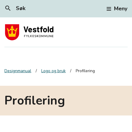
search
Søk
Meny
Designmanual
Logo og bruk
Profilering
Profilering