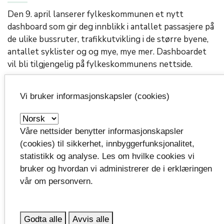
Den 9. april lanserer fylkeskommunen et nytt
dashboard som gir deg innblikk i antallet passasjere på
de ulike bussruter, trafikkutvikling i de større byene,
antallet syklister og og mye, mye mer. Dashboardet
vil bli tilgjengelig på fylkeskommunens nettside.
Vi bruker informasjonskapsler (cookies)
Kunnskap om Vestfold
Våre nettsider benytter informasjonskapsler
På nettsiden Kunnskap om Vestfold kan du
(cookies) til sikkerhet, innbyggerfunksjonalitet,
lese mer om kollektivtrafikk under fanen
statistikk og analyse. Les om hvilke cookies vi
Mobilitet og infrastruktur.
bruker og hvordan vi administrerer de i erklæringen
vår om personvern.
Godta alle
Avvis alle