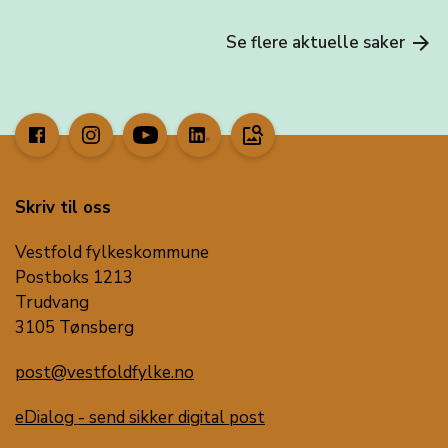
Se flere aktuelle saker
arrow_forward
image_search
Skriv til oss
Vestfold fylkeskommune
Postboks 1213
Trudvang
3105 Tønsberg
post@vestfoldfylke.no
eDialog - send sikker digital post