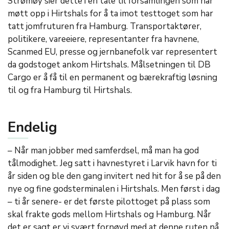
Strømøy sier dette i en tale til forsamlingen som har
møtt opp i Hirtshals for å ta imot testtoget som har
tatt jomfruturen fra Hamburg. Transportaktører,
politikere, vareeiere, representanter fra havnene,
Scanmed EU, presse og jernbanefolk var representert
da godstoget ankom Hirtshals. Målsetningen til DB
Cargo er å få til en permanent og bærekraftig løsning
til og fra Hamburg til Hirtshals.
Endelig
– Når man jobber med samferdsel, må man ha god
tålmodighet. Jeg satt i havnestyret i Larvik havn for ti
år siden og ble den gang invitert ned hit for å se på den
nye og fine godsterminalen i Hirtshals. Men først i dag
– ti år senere- er det første pilottoget på plass som
skal frakte gods mellom Hirtshals og Hamburg. Når
det er sagt er vi svært fornøyd med at denne ruten nå