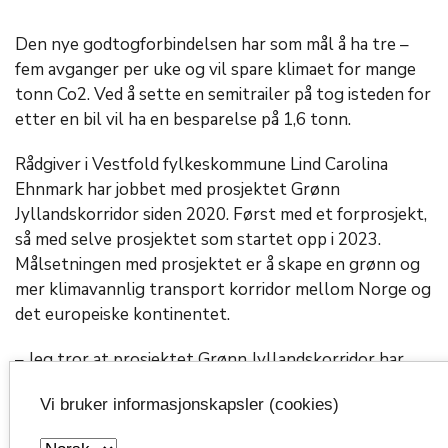
Den nye godtogforbindelsen har som mål å ha tre –
fem avganger per uke og vil spare klimaet for mange
tonn Co2. Ved å sette en semitrailer på tog isteden for
etter en bil vil ha en besparelse på 1,6 tonn.
Rådgiver i Vestfold fylkeskommune Lind Carolina
Ehnmark har jobbet med prosjektet Grønn
Jyllandskorridor siden 2020. Først med et forprosjekt,
så med selve prosjektet som startet opp i 2023.
Målsetningen med prosjektet er å skape en grønn og
mer klimavannlig transport korridor mellom Norge og
det europeiske kontinentet.
– Jeg tror at prosjektet Grønn Jyllandskorridor har
vært en god pådriver for at dette er blitt en realitet.
Vi bruker informasjonskapsler (cookies)
Foreløpig er det bare en pilot, men DB Cargo har som
mål å få til tre til fem avganger per uke. Prosjektet