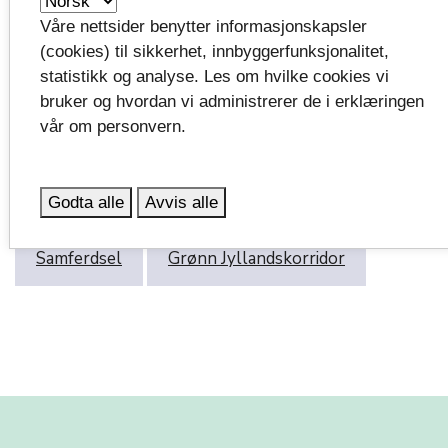
Grønn Jyllandskorridor er glade for å ha en proaktiv
Våre nettsider benytter informasjonskapsler
samarbeidspartner som DB Cargo, og vi skal fortsette
(cookies) til sikkerhet, innbyggerfunksjonalitet,
å være en samarbeidspartner og en støttespiller
statistikk og analyse. Les om hvilke cookies vi
foralle som bidrar i prosjektet, sier Lina Carolina
bruker og hvordan vi administrerer de i erklæringen
Ehnmark.
vår om personvern.
Emneord:
Godta alle
Avvis alle
Samferdsel
Grønn Jyllandskorridor