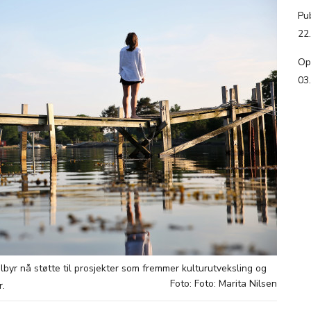
Pub
22
Op
03
byr nå støtte til prosjekter som fremmer kulturutveksling og
Foto: Foto: Marita Nilsen
r.