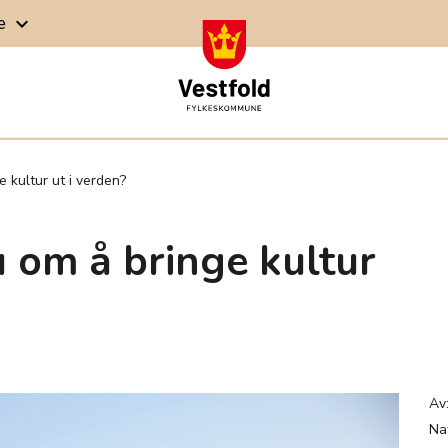
ge
keyboard_arrow_down
 kultur ut i verden?
om å bringe kultur
Av
Na