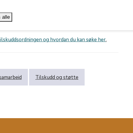
tvikling av internasjonale prosjekter,
 alle
eller egenandel til deltagelse i programmer som
ingene i fylkeskommunens kulturstrategi.
tilskuddsordningen og hvordan du kan søke her
.
 samarbeid
Tilskudd og støtte