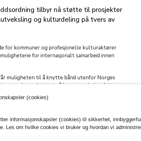
sordning tilbyr nå støtte til prosjekter
veksling og kulturdeling på tvers av
de for kommuner og profesjonelle kulturaktører
e mulighetene for internasjonalt samarbeid innen
får muligheten til å knytte bånd utenfor Norges
iver og skape aktivitet på kunst- og kulturfeltet
funnet og internasjonale kulturarenaer.
jonskapsler (cookies)
en del av fylkeskommunens kulturstrategi, og
ndegrenser gir både bedre løsninger og nytt
tter informasjonskapsler (cookies) til sikkerhet, innbyggerfu
t er å bli utfordra på egne, satte oppfattelser og
se. Les om hvilke cookies vi bruker og hvordan vi administre
 selv virkelig fra utsida» sier seksjonsleder Else
.