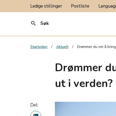
Ledige stillinger
Postliste
Langua
search
Søk
Startsiden
Aktuelt
Drømmer du om å bringe
Drømmer du 
ut i verden?
Del: