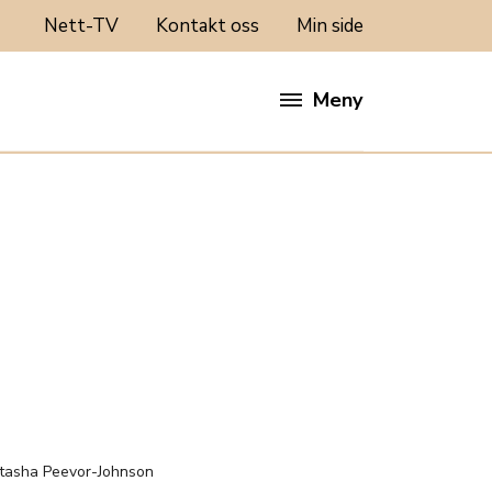
Nett-TV
Kontakt oss
Min side
Meny
:
tasha Peevor-Johnson