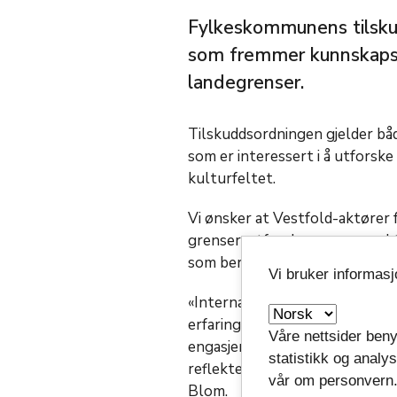
Fylkeskommunens tilskudd
som fremmer kunnskapsut
landegrenser.
Tilskuddsordningen gjelder bå
som er interessert i å utforsk
kulturfeltet.
Vi ønsker at Vestfold-aktører 
grenser, utforske nye perspekt
som beriker både Vestfold sam
Vi bruker informas
«Internasjonalt samarbeid er 
erfaringsdeling på tvers av la
Våre nettsider beny
engasjement. Tenk, så viktig de
statistikk og analy
reflektere over dem. Å se på seg
vår om personvern
Blom.