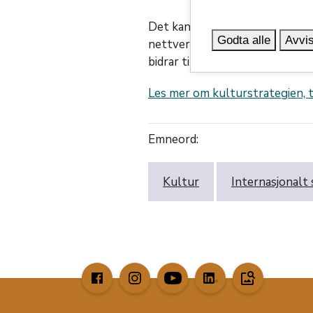
Det kan søkes om tilskudd til u
Godta alle
Avvis
nettverksbygging, partnersøk 
bidrar til å realisere målsett
Les mer om kulturstrategien, 
Emneord:
Kultur
Internasjonalt
image_search