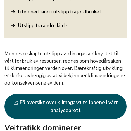
Liten nedgang i utslipp fra jordbruket
Utslipp fra andre kilder
Menneskeskapte utslipp av klimagasser knyttet til
vårt forbruk av ressurser, regnes som hovedårsaken
til klimaendringer verden over. Bærekraftig utvikling
er derfor avhengig av at vi bekjemper klimaendringene
og konsekvensene av dem.
Få oversikt over klimagassutslippene i vårt
launch
analysebrett
Veitrafikk dominerer