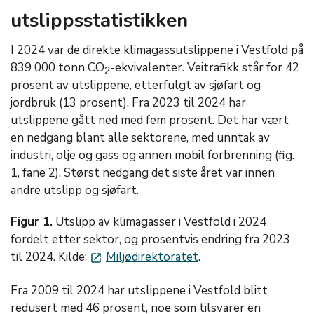
utslippsstatistikken
I 2024 var de direkte klimagassutslippene i Vestfold på
839 000 tonn CO
-ekvivalenter. Veitrafikk står for 42
2
prosent av utslippene, etterfulgt av sjøfart og
jordbruk (13 prosent). Fra 2023 til 2024 har
utslippene gått ned med fem prosent. Det har vært
en nedgang blant alle sektorene, med unntak av
industri, olje og gass og annen mobil forbrenning (fig.
1, fane 2). Størst nedgang det siste året var innen
andre utslipp og sjøfart.
Figur 1.
Utslipp av klimagasser i Vestfold i 2024
fordelt etter sektor, og prosentvis endring fra 2023
til 2024. Kilde:
Miljødirektoratet
.
launch
Fra 2009 til 2024 har utslippene i Vestfold blitt
redusert med 46 prosent, noe som tilsvarer en