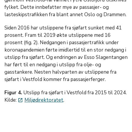
fylket. Dette innbefatter mye av passasjer- og
lasteskipstrafikken fra blant annet Oslo og Drammen.
Siden 2016 har utslippene fra sjøfart sunket med 41
prosent. Fram til 2019 økte utslippene med 16
prosent (fig. 2). Nedgangen i passasjertrafikk under
koronapandemien førte imidlertid til en stor nedgang i
utslipp fra sjøfart. Og endringen av Esso Slagentangen
har ført til en nedgang i utslipp fra olje- og
gasstankere. Nesten halvparten av utslippene fra
sjøfart i Vestfold kommer fra passasjerferger.
Figur 4.
Utslipp fra sjøfart i Vestfold fra 2015 til 2024.
Kilde:
Miljødirektoratet
.
launch