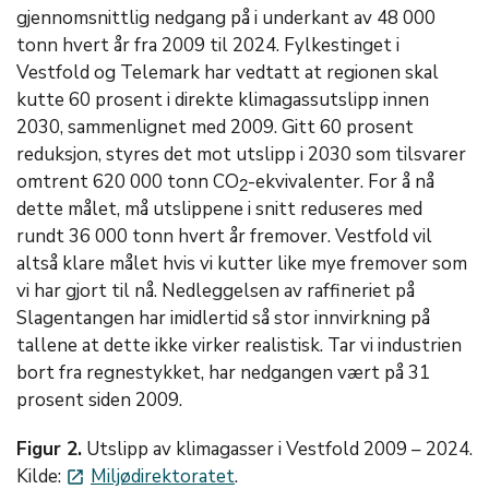
gjennomsnittlig nedgang på i underkant av 48 000
tonn hvert år fra 2009 til 2024. Fylkestinget i
Vestfold og Telemark har vedtatt at regionen skal
kutte 60 prosent i direkte klimagassutslipp innen
2030, sammenlignet med 2009. Gitt 60 prosent
reduksjon, styres det mot utslipp i 2030 som tilsvarer
omtrent 620 000 tonn CO
-ekvivalenter. For å nå
2
dette målet, må utslippene i snitt reduseres med
rundt 36 000 tonn hvert år fremover. Vestfold vil
altså klare målet hvis vi kutter like mye fremover som
vi har gjort til nå. Nedleggelsen av raffineriet på
Slagentangen har imidlertid så stor innvirkning på
tallene at dette ikke virker realistisk. Tar vi industrien
bort fra regnestykket, har nedgangen vært på 31
prosent siden 2009.
Figur 2.
Utslipp av klimagasser i Vestfold 2009 – 2024.
Kilde:
Miljødirektoratet
.
launch