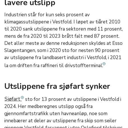
lavere utslipp
Industrien står for kun seks prosent av
klimagassutslippene i Vestfold. I løpet av tiåret 2010
til 2020 sank utslippene fra sektoren med 11 prosent,
mens de fra 2020 til 2023 brått falt med 87 prosent.
Det aller meste av denne reduksjonen skyldes at Esso
Slagentangen, som i 2020 sto for nesten 90 prosent
av utslippene fra landbasert industri i Vestfold, i 2021
la om driften fra raffineri til drivstoffterminal.
Utslippene fra sjøfart synker
Sjøfart
sto for 13 prosent av utslippene i Vestfold i
2024. Her medberegnes utslipp også fra
gjennomfartstrafikk uten havneanløp, noe som
innebærer at deler av utslippene fra skip som seiler
gjennom Vestfold-farvannet i ytre Oslofjord tilskrives