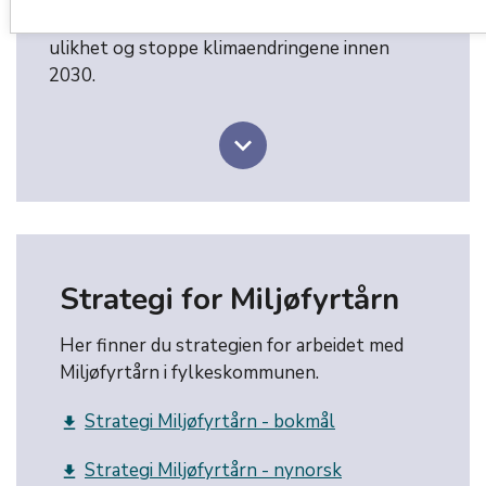
arbeidsplan for å utrydde fattigdom, bekjempe
ulikhet og stoppe klimaendringene innen
2030.
keyboard_arrow_down
Strategi for Miljøfyrtårn
Her finner du strategien for arbeidet med
Miljøfyrtårn i fylkeskommunen.
Strategi Miljøfyrtårn - bokmål
get_app
Strategi Miljøfyrtårn - nynorsk
get_app