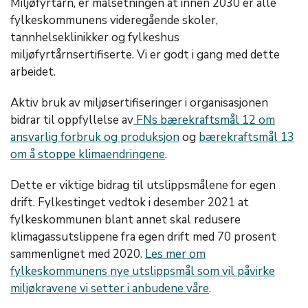
Miljøfyrtårn, er målsetningen at innen 2030 er alle
fylkeskommunens videregående skoler,
tannhelseklinikker og fylkeshus
miljøfyrtårnsertifiserte. Vi er godt i gang med dette
arbeidet.
Aktiv bruk av miljøsertifiseringer i organisasjonen
bidrar til oppfyllelse av
FNs bærekraftsmål 12 om
ansvarlig forbruk og produksjon
og
bærekraftsmål 13
om å stoppe klimaendringene
.
Dette er viktige bidrag til utslippsmålene for egen
drift. Fylkestinget vedtok i desember 2021 at
fylkeskommunen blant annet skal redusere
klimagassutslippene fra egen drift med 70 prosent
sammenlignet med 2020.
Les mer om
fylkeskommunens nye utslippsmål som vil påvirke
miljøkravene vi setter i anbudene våre
.