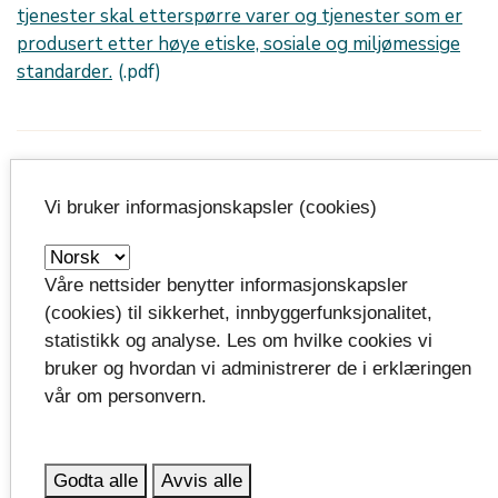
tjenester skal etterspørre varer og tjenester som er
produsert etter høye etiske, sosiale og miljømessige
standarder.
Publisert: 10.12.2021
Oppdatert: 28.11.2023 kl.09:56
Vi bruker informasjonskapsler (cookies)
Våre nettsider benytter informasjonskapsler
(cookies) til sikkerhet, innbyggerfunksjonalitet,
statistikk og analyse. Les om hvilke cookies vi
bruker og hvordan vi administrerer de i erklæringen
vår om personvern.
Vi jobber etter
FNs bærekraftsmål
Godta alle
Avvis alle
FNs bærekraftsmål er verdens felles