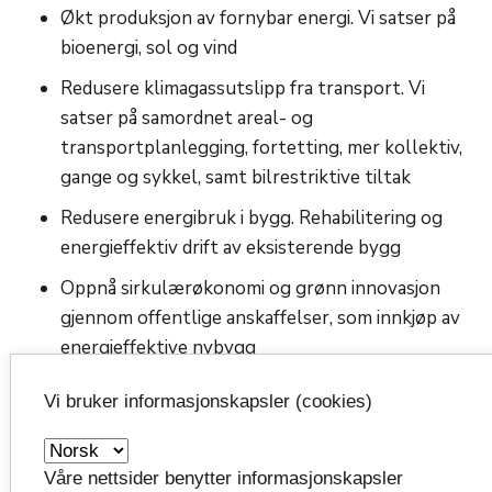
Økt produksjon av fornybar energi. Vi satser på
bioenergi, sol og vind
Redusere klimagassutslipp fra transport. Vi
satser på samordnet areal- og
transportplanlegging, fortetting, mer kollektiv,
gange og sykkel, samt bilrestriktive tiltak
Redusere energibruk i bygg. Rehabilitering og
energieffektiv drift av eksisterende bygg
Oppnå sirkulærøkonomi og grønn innovasjon
gjennom offentlige anskaffelser, som innkjøp av
energieffektive nybygg
Forberede og tilpasse samfunnet til
Vi bruker informasjonskapsler (cookies)
klimaendringene
Innarbeide strategi for klimatilpasning i alle
Våre nettsider benytter informasjonskapsler