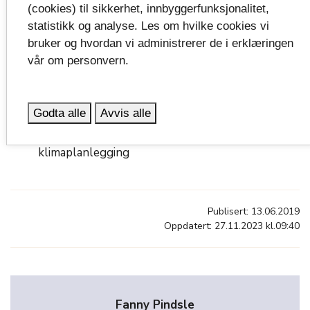
kommunale og regionale planer. Øke
(cookies) til sikkerhet, innbyggerfunksjonalitet,
statistikk og analyse. Les om hvilke cookies vi
kommunenes kompetanse og samarbeid, øke
bruker og hvordan vi administrerer de i erklæringen
hensynet til klimatilpasning i landbruket
vår om personvern.
Utvikle kompetanse og samhandling
Øke befolkningens kunnskap om klima og miljø
Godta alle
Avvis alle
Styrke og samordne kommunenes
klimaplanlegging
Publisert: 13.06.2019
Oppdatert: 27.11.2023 kl.09:40
Fanny Pindsle