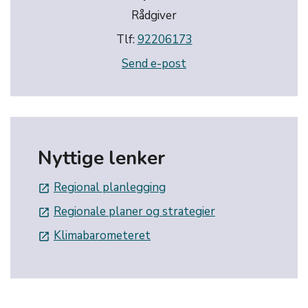
Rådgiver
Tlf:
92206173
Send e-post
Nyttige lenker
Regional planlegging
launch
Regionale planer og strategier
launch
Klimabarometeret
launch