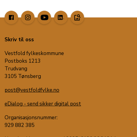
image_search
Skriv til oss
Vestfold fylkeskommune
Postboks 1213
Trudvang
3105 Tønsberg
post@vestfoldfylke.no
eDialog - send sikker digital post
Organisasjonsnummer:
929 882 385