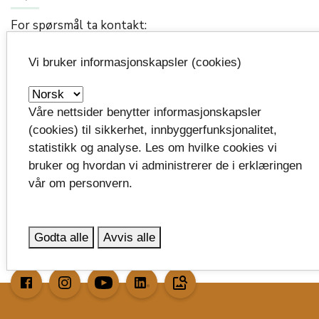
For spørsmål ta kontakt:
Vi bruker informasjonskapsler (cookies)
Eira Bjørvik
Prosjektleder. Ansvar for prosjekter knyttet
opp mot innovasjon i offentlig sektor,
Våre nettsider benytter informasjonskapsler
verdiskaping på kulturmiljøområdet og
satsinger innenfor museumssektoren.
(cookies) til sikkerhet, innbyggerfunksjonalitet,
statistikk og analyse. Les om hvilke cookies vi
eira.bjorvik@vestfoldfylke.no
mail_outline
bruker og hvordan vi administrerer de i erklæringen
93486942
smartphone
vår om personvern.
Godta alle
Avvis alle
image_search