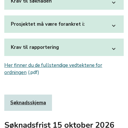
Krav til søknaden
expand_more
Prosjektet må være forankret i:
expand_more
Krav til rapportering
expand_more
Her finner du de fullstendige vedtektene for
ordningen
Søknadsskjema
Søknadsfrist 15 oktober 2026