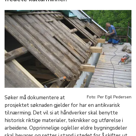
Søker må dokumentere at
Foto: Per Egil Pedersen
prosjektet søknaden gjelder for har en antikvarisk
tilnærming. Det vil si at håndverker skal benytte
historisk riktige materialer, teknikker og utførelse i
arbeidene. Opprinnelige og/eller eldre bygningsdeler
skal bevares og settes i stand i stedet for å skiftes ut.