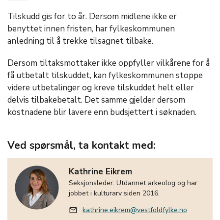
Tilskudd gis for to år. Dersom midlene ikke er
benyttet innen fristen, har fylkeskommunen
anledning til å trekke tilsagnet tilbake.
Dersom tiltaksmottaker ikke oppfyller vilkårene for å
få utbetalt tilskuddet, kan fylkeskommunen stoppe
videre utbetalinger og kreve tilskuddet helt eller
delvis tilbakebetalt. Det samme gjelder dersom
kostnadene blir lavere enn budsjettert i søknaden.
Ved spørsmål, ta kontakt med:
Kathrine Eikrem
Seksjonsleder. Utdannet arkeolog og har
jobbet i kulturarv siden 2016.
kathrine.eikrem@vestfoldfylke.no
mail_outline