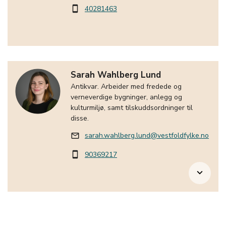
40281463
smartphone
Sarah Wahlberg Lund
Antikvar. Arbeider med fredede og
verneverdige bygninger, anlegg og
kulturmiljø, samt tilskuddsordninger til
disse.
sarah.wahlberg.lund@vestfoldfylke.no
mail_outline
90369217
smartphone
keyboard_arrow_down