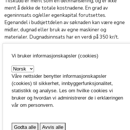
Tilskudd er ment som en delfinansiering, og er ikke
ment å dekke de totale kostnadene. En grad av
egeninnsats og/eller egenkapital forutsettes.
Egenandel i budsjettdelen av søknaden kan være egne
midler, dugnad eller bruk av egne maskiner og
materialer. Dugnadsinnsats har en verdi på 350 kr/t.
Tilskudd betales som hovedregel ut etterskuddsvis
Vi bruker informasjonskapsler (cookies)
for dokumenterte utgifter på anmodning fra søker.
Sluttutbetaling gjøres når sluttrapport er sendt inn.
Sluttrapporten skal inneholde beskrivelse av
Våre nettsider benytter informasjonskapsler
gjennomført tiltak med bilder som viser arbeide før,
(cookies) til sikkerhet, innbyggerfunksjonalitet,
under og etter istandsetting. Regnskap med forklaring
statistikk og analyse. Les om hvilke cookies vi
til budsjett og av eventuelle avvik skal også legges
bruker og hvordan vi administrerer de i erklæringen
ved.
vår om personvern.
Godta alle
Avvis alle