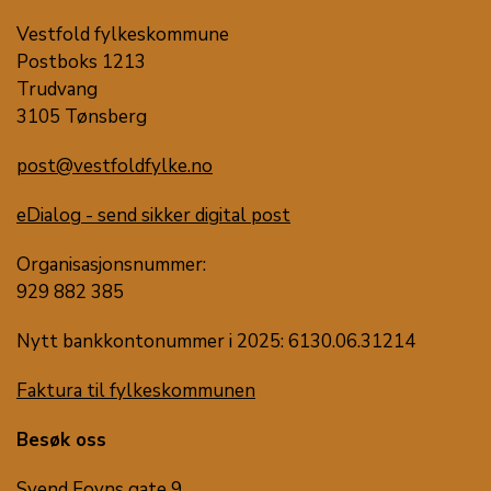
Vestfold fylkeskommune
Postboks 1213
Trudvang
3105 Tønsberg
post@vestfoldfylke.no
eDialog - send sikker digital post
Organisasjonsnummer:
929 882 385
Nytt bankkontonummer i 2025: 6130.06.31214
Faktura til fylkeskommunen
Besøk oss
Svend Foyns gate 9