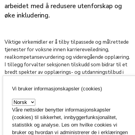
arbeidet med å redusere utenforskap og
øke inkludering.
Viktige virkemidler er å tilby tilpassede og målrettede
tjenester for voksne innen karriereveiledning,
realkompetansevurdering og videregående opplæring.
I tillegg forvalter seksjonen tilskudd som bidrar til et
bredt spekter av opplærings- og utdanningstilbud i
fagskolesektoren. Seksjonen har en viktig rolle i
arbeidet med integrering av innvandrere og
Vi bruker informasjonskapsler (cookies)
flyktninger, og har utstrakt samarbeid med eksterne
aktører.
Våre nettsider benytter informasjonskapsler
(cookies) til sikkerhet, innbyggerfunksjonalitet,
statistikk og analyse. Les om hvilke cookies vi
Oversikt over ansatte i
bruker og hvordan vi administrerer de i erklæringen