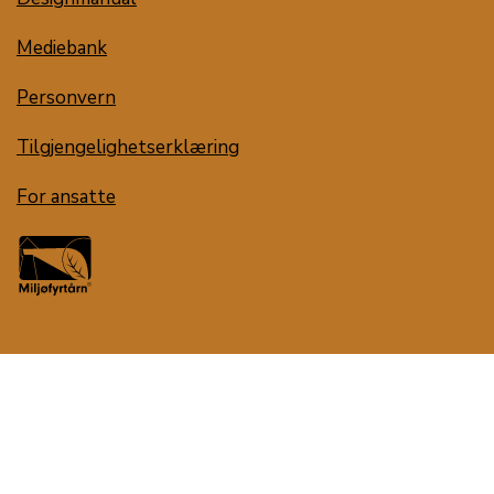
Mediebank
Personvern
Tilgjengelighetserklæring
For ansatte