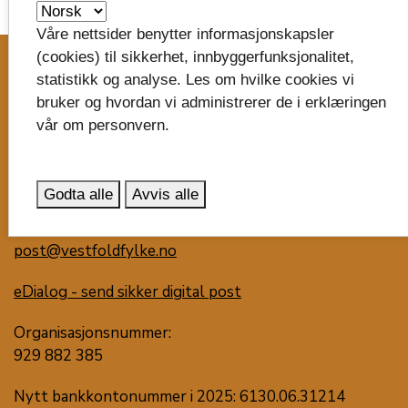
image_search
Våre nettsider benytter informasjonskapsler
(cookies) til sikkerhet, innbyggerfunksjonalitet,
statistikk og analyse. Les om hvilke cookies vi
Skriv til oss
bruker og hvordan vi administrerer de i erklæringen
vår om personvern.
Vestfold fylkeskommune
Postboks 1213
Trudvang
Godta alle
Avvis alle
3105 Tønsberg
post@vestfoldfylke.no
eDialog - send sikker digital post
Organisasjonsnummer:
929 882 385
Nytt bankkontonummer i 2025: 6130.06.31214