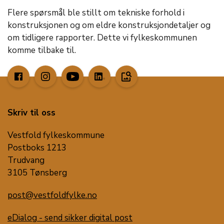
Flere spørsmål ble stillt om tekniske forhold i
konstruksjonen og om eldre konstruksjondetaljer og
om tidligere rapporter. Dette vi fylkeskommunen
komme tilbake til.
image_search
Skriv til oss
Vestfold fylkeskommune
Postboks 1213
Trudvang
3105 Tønsberg
post@vestfoldfylke.no
eDialog - send sikker digital post