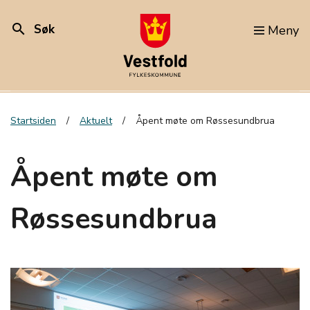
search
Søk
Meny
Startsiden
Aktuelt
Åpent møte om Røssesundbrua
Åpent møte om
Røssesundbrua