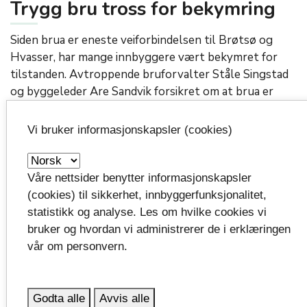
Trygg bru tross for bekymring
Siden brua er eneste veiforbindelsen til Brøtsø og
Hvasser, har mange innbyggere vært bekymret for
tilstanden. Avtroppende bruforvalter Ståle Singstad
og byggeleder Are Sandvik forsikret om at brua er
trygg.
Vi bruker informasjonskapsler (cookies)
– Pilarene er trygge. Undervannsbilder viser noe
overskuddsmateriale fra støpingen og at armering er
synlig enkelte steder, men fylkeskommunen i
Våre nettsider benytter informasjonskapsler
samarbeid med konsulentselskapet Aas-Jakobsen
(cookies) til sikkerhet, innbyggerfunksjonalitet,
konkluderer med at brua er trygg. Pilarene er preget
statistikk og analyse. Les om hvilke cookies vi
av alder, men de er sikre, forsikrer Singstad.
bruker og hvordan vi administrerer de i erklæringen
vår om personvern.
Beredskap ved eventuell
stengning
Godta alle
Avvis alle