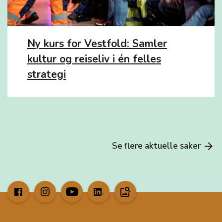
Ny kurs for Vestfold: Samler
kultur og reiseliv i én felles
strategi
Se flere aktuelle saker
arrow_forward
image_search