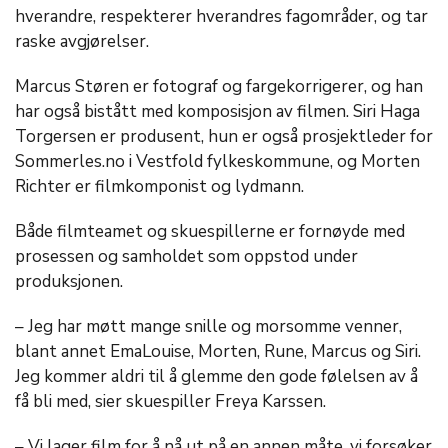
hverandre, respekterer hverandres fagområder, og tar
raske avgjørelser.
Marcus Støren er fotograf og fargekorrigerer, og han
har også bistått med komposisjon av filmen. Siri Haga
Torgersen er produsent, hun er også prosjektleder for
Sommerles.no i Vestfold fylkeskommune, og Morten
Richter er filmkomponist og lydmann.
Både filmteamet og skuespillerne er fornøyde med
prosessen og samholdet som oppstod under
produksjonen.
– Jeg har møtt mange snille og morsomme venner,
blant annet EmaLouise, Morten, Rune, Marcus og Siri.
Jeg kommer aldri til å glemme den gode følelsen av å
få bli med, sier skuespiller Freya Karssen.
– Vi lager film for å nå ut på en annen måte, vi forsøker