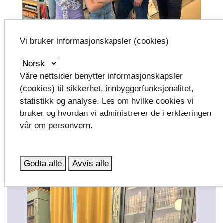
Vi bruker informasjonskapsler (cookies)
Våre nettsider benytter informasjonskapsler
(cookies) til sikkerhet, innbyggerfunksjonalitet,
Filmteamet og skuespillerne under opptak på
Deichmanske bibliotek i Bjørvika i Oslo. Fra venstre; Siri
statistikk og analyse. Les om hvilke cookies vi
Haga Torgersen, produsent, Marcus Støren fotograf,
bruker og hvordan vi administrerer de i erklæringen
Rune Nordseter, filmregissør, Morten Richter,
vår om personvern.
filmkomponist, og skuespillerne Emalouise Parac (Ayla)
og Freya Karssen (biblioteksjenta). Foto: Emilie Longva.
Godta alle
Avvis alle