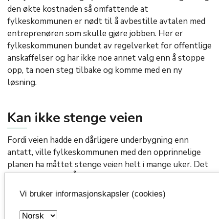
den økte kostnaden så omfattende at
fylkeskommunen er nødt til å avbestille avtalen med
entreprenøren som skulle gjøre jobben. Her er
fylkeskommunen bundet av regelverket for offentlige
anskaffelser og har ikke noe annet valg enn å stoppe
opp, ta noen steg tilbake og komme med en ny
løsning.
Kan ikke stenge veien
Fordi veien hadde en dårligere underbygning enn
antatt, ville fylkeskommunen med den opprinnelige
planen ha måttet stenge veien helt i mange uker. Det
er helt uaktuelt. Årsaken er at det ikke finnes gode
nok omkjøringsmuligheter for de rundt 11 000
Vi bruker informasjonskapsler (cookies)
kjøretøyene som bruker veien hver dag. Det må være
mulig å kjøre på det innerste feltet mens resten av