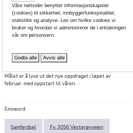
veien graves vekk. Dermed må det altså planlegges en
Våre nettsider benytter informasjonskapsler
ny byggemåte.
(cookies) til sikkerhet, innbyggerfunksjonalitet,
statistikk og analyse. Les om hvilke cookies vi
bruker og hvordan vi administrerer de i erklæringen
Fremdeles høyt prioritert
vår om personvern.
Selv om det nå blir en utsettelse, betyr ikke det at
prosjektet stoppes. Planleggingen og prosjekteringen
Godta alle
Avvis alle
av en ny løsning pågår for fullt, og det er fremdeles et
mål å bytte ut støttemuren så raskt det lar seg gjøre.
Målet er å lyse ut det nye oppdraget i løpet av
februar, med oppstart til våren.
Emneord:
Samferdsel
Fv. 3056 Vesterøyveien