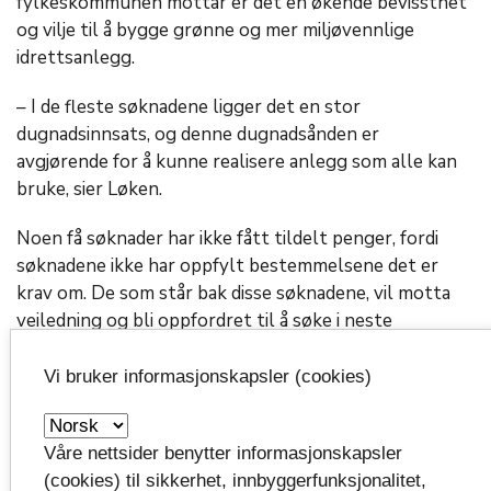
fylkeskommunen mottar er det en økende bevissthet
og vilje til å bygge grønne og mer miljøvennlige
idrettsanlegg.
– I de fleste søknadene ligger det en stor
dugnadsinnsats, og denne dugnadsånden er
avgjørende for å kunne realisere anlegg som alle kan
bruke, sier Løken.
Noen få søknader har ikke fått tildelt penger, fordi
søknadene ikke har oppfylt bestemmelsene det er
krav om. De som står bak disse søknadene, vil motta
veiledning og bli oppfordret til å søke i neste
søknadsrunde.
Vi bruker informasjonskapsler (cookies)
Her er de største tildelingene til
nærmljøanlegg
expand_more
Våre nettsider benytter informasjonskapsler
(cookies) til sikkerhet, innbyggerfunksjonalitet,