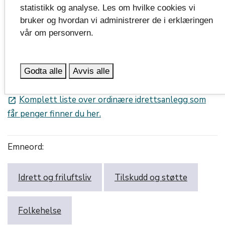
statistikk og analyse. Les om hvilke cookies vi
Komplett liste over alle nærmiljøanlegg som får
launch
bruker og hvordan vi administrerer de i erklæringen
penger finner du her.
vår om personvern.
Og her er de største tildelingene til
ordinære idrettsanlegg:
expand_more
Godta alle
Avvis alle
Komplett liste over ordinære idrettsanlegg som
launch
får penger finner du her.
Emneord:
Idrett og friluftsliv
Tilskudd og støtte
Folkehelse