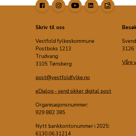
image_search
Skriv til oss
Besøk
Vestfold fylkeskommune
Svend
Postboks 1213
3126 
Trudvang
Våre 
3105 Tønsberg
post@vestfoldfylke.no
eDialog - send sikker digital post
Organisasjonsnummer:
929 882 385
Nytt bankkontonummer i 2025:
6130.06.31214