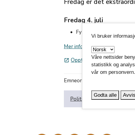
Fredag er det ekstraordi
Fredag 4. juli
Fylkesutvalget fra kl.09.
Vi bruker informas
Mer informasjon om de politisk
Våre nettsider beny
Opptak fra tidligere møter i
launch
statistikk og analy
vår om personvern
Emneord:
Godta alle
Avvis
Politikk