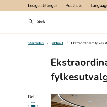
Ledige stillinger
Postliste
Langua
search
Søk
Startsiden
Aktuelt
Ekstraordinært fylkesu
Ekstraordin
fylkesutval
Del: