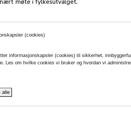
nært møte i fylkesutvalget.
00 -
Se møtet
launch
jonskapsler (cookies)
e møtene finner du her.
tter informasjonskapsler (cookies) til sikkerhet, innbyggerfu
 2025 finner du her.
se. Les om hvilke cookies vi bruker og hvordan vi administre
.
 alle