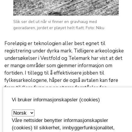
Slik ser det ut når vi finner en gravhaug med
georadaren, jordet er pløyet helt flatt. Foto: Niku
Foreløpig er teknologien aller best egnet til
registrering under dyrka mark. Tidligere arkeologiske
undersøkelser i Vestfold og Telemark har vist at det
er mange områder som gjemmer informasjon om
fortiden. I tillegg til å effektivisere jobben til
fylkesarkeologene, håper de også avtalen kan føre
fram til flere funn og en større forståelse for
helheten i områdets historie.
Vi bruker informasjonskapsler (cookies)
-Vestfold og Telemark er utrolig spennende områder
arkeologisk og historisk, noe for eksempel alle
Våre nettsider benytter informasjonskapsler
gravfunnene vitner om. Nå er vi veldig spente på hva
(cookies) til sikkerhet, innbyggerfunksjonalitet,
mer vi kan finne, sier Paasche.