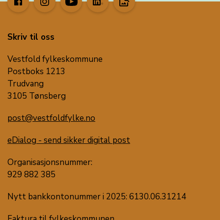
image_search
Skriv til oss
Vestfold fylkeskommune
Postboks 1213
Trudvang
3105 Tønsberg
post@vestfoldfylke.no
eDialog - send sikker digital post
Organisasjonsnummer:
929 882 385
Nytt bankkontonummer i 2025: 6130.06.31214
Faktura til fylkeskommunen