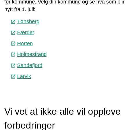
for kommune. Velg din kommune og se hva som blir
nytt fra 1. juli:
Tønsberg
launch
Færder
launch
Horten
launch
Holmestrand
launch
Sandefjord
launch
Larvik
launch
Vi vet at ikke alle vil oppleve
forbedringer