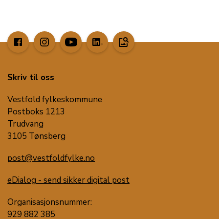
image_search
Skriv til oss
Vestfold fylkeskommune
Postboks 1213
Trudvang
3105 Tønsberg
post@vestfoldfylke.no
eDialog - send sikker digital post
Organisasjonsnummer:
929 882 385