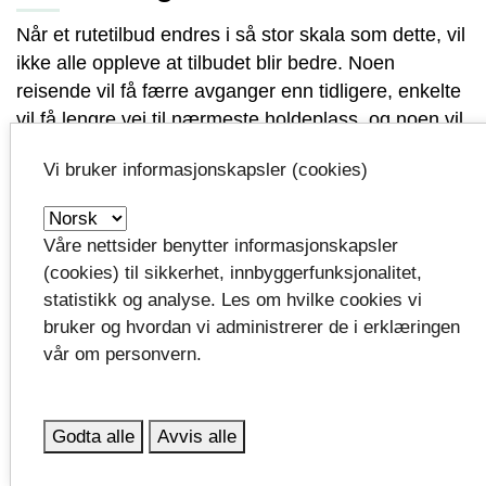
Når et rutetilbud endres i så stor skala som dette, vil
ikke alle oppleve at tilbudet blir bedre. Noen
reisende vil få færre avganger enn tidligere, enkelte
vil få lengre vei til nærmeste holdeplass, og noen vil
dessverre miste et tilbud de har benyttet i dag.
Vi bruker informasjonskapsler (cookies)
Det beklager vi. Vi vet at endringer i kollektivtilbudet
kan få konsekvenser for hverdagen til dem som blir
Våre nettsider benytter informasjonskapsler
berørt.
(cookies) til sikkerhet, innbyggerfunksjonalitet,
Samtidig må vi gjøre prioriteringer innenfor de
statistikk og analyse. Les om hvilke cookies vi
økonomiske rammene vi har til rådighet. Målet med
bruker og hvordan vi administrerer de i erklæringen
det nye rutetilbudet er å bruke ressursene der de
vår om personvern.
kommer flest mulig reisende til gode, og å tilby et
mest mulig attraktivt, pålitelig og bærekraftig
kollektivtilbud for hele Vestfold.
Godta alle
Avvis alle
I arbeidet med de nye rutene er det gjort grundige