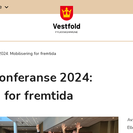
ge
keyboard_arrow_down
24: Mobilisering for fremtida
onferanse 2024:
 for fremtida
Av
El