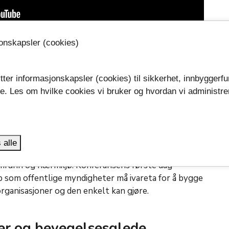
jonskapsler (cookies)
høre om erfaringer fra arbeidet i Vestfold. Ordfører
e gode eksempler i Tønsberg kommune.
tter informasjonskapsler (cookies) til sikkerhet, innbyggerfu
nferansen 2024
se. Les om hvilke cookies vi bruker og hvordan vi administre
.
ekraft
 alle
igere enn noen gang å inkludere hverandre, ta vare på
lsamfunn og nærmiljø. Konferansens første dag
p som offentlige myndigheter må ivareta for å bygge
 organisasjoner og den enkelt kan gjøre.
er og bevegelsesglede