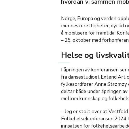
hvordan vi sammen mobil
Norge, Europa og verden opple
menneskerettigheter, dyrtid o
å mobilisere for framtida! Kon
– 25. oktober med forkonferan
Helse og livskvalit
I åpningen av konferansen ser 
fra dansestudioet Extend Art
fylkesordfører Anne Strømøy o
deltar både under åpningen a
mellom kunnskap og folkehels
– Jeg er stolt over at Vestfol
Folkehelsekonferansen 2024. K
innsatsen for folkehelsearbeide