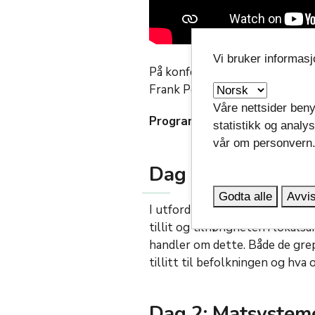
Vi bruker informas
På konferansen får deltakerne 
Frank Pedersen viser til fler
Våre nettsider beny
Program for
Folkehelseko
launch
statistikk og analy
vår om personvern
Dag 1: Sosial bær
Godta alle
Avvis
I utfordrende tider er det vikt
tillit og tilhørigheten i loka
handler om dette. Både de gre
tillitt til befolkningen og hva
Dag 2: Matsystem