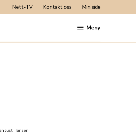
Nett-TV
Kontakt oss
Min side
Meny
:
len Just Hansen