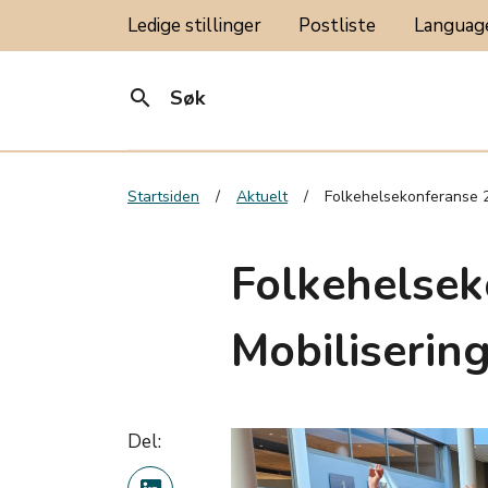
Ledige stillinger
Postliste
Langua
search
Søk
Startsiden
Aktuelt
Folkehelsekonferanse 20
Folkehelsek
Mobilisering
Del: