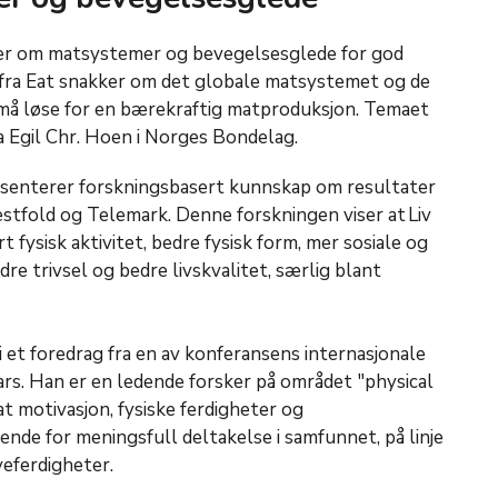
er om matsystemer og bevegelsesglede for god
 fra Eat snakker om det globale matsystemet og de
må løse for en bærekraftig matproduksjon. Temaet
ra Egil Chr. Hoen i Norges Bondelag.
esenterer forskningsbasert kunnskap om resultater
estfold og Telemark. Denne forskningen viser at Liv
t fysisk aktivitet, bedre fysisk form, mer sosiale og
re trivsel og bedre livskvalitet, særlig blant
 et foredrag fra en av konferansens internasjonale
aars. Han er en ledende forsker på området "physical
t motivasjon, fysiske ferdigheter og
de for meningsfull deltakelse i samfunnet, på linje
veferdigheter.