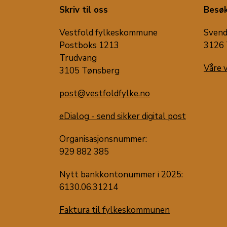
Skriv til oss
Besøk
Vestfold fylkeskommune
Svend
Postboks 1213
3126 
Trudvang
Våre 
3105 Tønsberg
post@vestfoldfylke.no
eDialog - send sikker digital post
Organisasjonsnummer:
929 882 385
Nytt bankkontonummer i 2025:
6130.06.31214
Faktura til fylkeskommunen