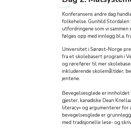
Konferansens andre dag handl
folkehelse. Gunhild Stordalen
utfordringene som vi sammen 
følges opp med innlegg bl.a. f
Universitet i Sørøst-Norge pr
fra et skolebasert program i V
og røre fører til mer skolebaser
inkluderende skolemåltider, bed
jentene.
Bevegelsesglede er innholdet i
gjester, kanadiske Dean Kriell
literacy» og argumenterer for a
bevegelsesglede er grunnleggen
med tradisjonelle lese- og skri