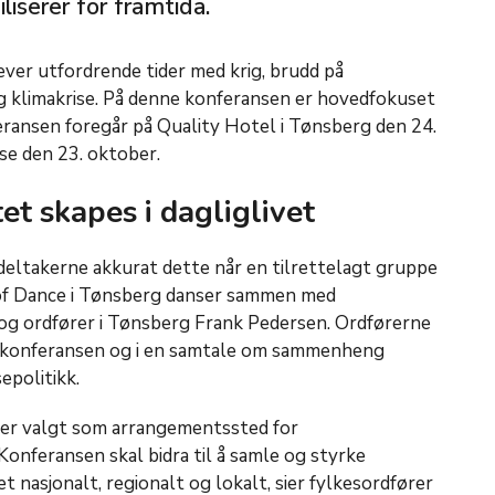
iserer for framtida.
ver utfordrende tider med krig, brudd på
g klimakrise. På denne konferansen er hovedfokuset
feransen foregår på Quality Hotel i Tønsberg den 24.
se den 23. oktober.
et skapes i dagliglivet
deltakerne akkurat dette når en tilrettelagt gruppe
 of Dance i Tønsberg danser sammen med
g ordfører i Tønsberg Frank Pedersen. Ordførerne
v konferansen og i en samtale om sammenheng
epolitikk.
d er valgt som arrangementssted for
onferansen skal bidra til å samle og styrke
t nasjonalt, regionalt og lokalt, sier fylkesordfører