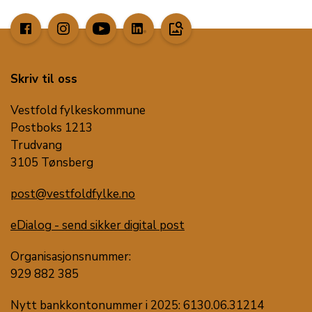
image_search
Skriv til oss
Vestfold fylkeskommune
Postboks 1213
Trudvang
3105 Tønsberg
post@vestfoldfylke.no
eDialog - send sikker digital post
Organisasjonsnummer:
929 882 385
Nytt bankkontonummer i 2025: 6130.06.31214