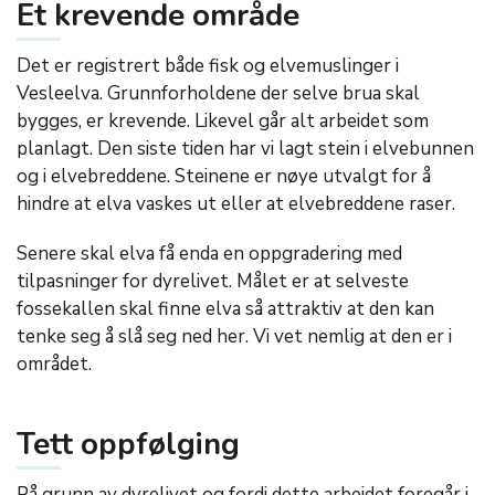
Et krevende område
Det er registrert både fisk og elvemuslinger i
Vesleelva. Grunnforholdene der selve brua skal
bygges, er krevende. Likevel går alt arbeidet som
planlagt. Den siste tiden har vi lagt stein i elvebunnen
og i elvebreddene. Steinene er nøye utvalgt for å
hindre at elva vaskes ut eller at elvebreddene raser.
Senere skal elva få enda en oppgradering med
tilpasninger for dyrelivet. Målet er at selveste
fossekallen skal finne elva så attraktiv at den kan
tenke seg å slå seg ned her. Vi vet nemlig at den er i
området.
Tett oppfølging
På grunn av dyrelivet og fordi dette arbeidet foregår i