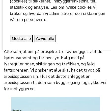
(cookies) til sikkerhet, innbyggerfunksjonalitet,
statistikk og analyse. Les om hvilke cookies vi
Trafikkavvikling
bruker og hvordan vi administrerer de i erklæringen
vår om personvern.
Det er vanskelig å bygge langs vei uten at det påvirker
trafikken. Det gjelder også for dette prosjektet. Det
er, og vil fortsatt være, lysregulering der det er mest
Godta alle
Avvis alle
aktivitet.
Alle som jobber på prosjektet, er avhengige av at du
kjører varsomt og tar hensyn. Følg med på
lysreguleringen, skiltingen og trafikken, og følg
fartsgrensen. Vi ønsker at alle skal ha det trygt på
arbeidsplassen sin. Husk at dette anlegget er
arbeidsplassen til dem som bygger gang- og sykkelvei
for innbyggerne.