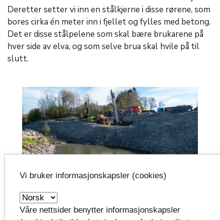
Deretter setter vi inn en stålkjerne i disse rørene, som
bores cirka én meter inn i fjellet og fylles med betong.
Det er disse stålpelene som skal bære brukarene på
hver side av elva, og som selve brua skal hvile på til
slutt.
Vi bruker informasjonskapsler (cookies)
Det bores rør ned til fast fjell som skal være med å
bære den nye brua. Foto: Freddy S. Fagerheim
Våre nettsider benytter informasjonskapsler