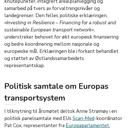
knutepunkter, in
tegrert arealplanlegging og
samarbeid på tvers av forvaltningsnivåer og
landegrenser. Den felles politiske erklæringen,
«
I
n
v
e
sting
i
n
R
e
s
i
lience
–
F
i
n
a
ncing
f
o
r
a
r
o
b
u
st
a
n
d
s
u
s
t
ainable
E
u
r
opean transport
n
e
t
w
ork»
,
u
nderstreker behovet for økt europeisk finansiering
og bedre koordinering mellom nasjonale og
europeiske mål. Erklæringen ble i forkant behandlet
og støttet av Østlandssamarbeidets
representantskap.
Politisk samtale om Europas
transportsystem
I tilknytning til årsmøtet deltok Anne Strømøy i en
politisk panelsamtale med EUs
Scan
-Med
-koordinator
Pat Cox, representanter fra
Europaparlamentet
,