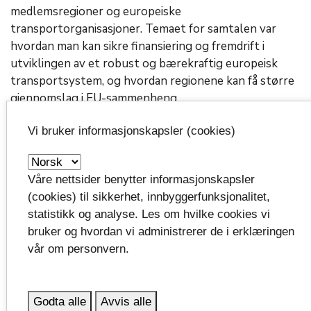
medlemsregioner og europeiske
transportorganisasjoner. Temaet for samtalen var
hvordan man kan sikre finansiering og fremdrift i
utviklingen av et
robust
og bærekraftig europeisk
transportsystem, og hvordan regionene kan få større
gjennomslag i EU-sammenheng.
Vi bruker informasjonskapsler (cookies)
Dette er
Scandria
Alliance
Alliansen
Våre nettsider benytter informasjonskapsler
er et
samarbeidsforum for regioner langs
EUs
(cookies) til sikkerhet, innbyggerfunksjonalitet,
ScanMed
-korridor – fra Skandinavia til
Adriaterhavet.
statistikk og analyse. Les om hvilke cookies vi
Østlandssamarbeidet
representerer de
norske fylkeskommunene i alliansen.
bruker og hvordan vi administrerer de i erklæringen
vår om personvern.
ScanMed
er én av ni prioriterte transportkorridorer i
EU og utgjør kjernen i det transeuropeiske
transportnettet
, som også går under navnet,
TEN-T.
Godta alle
Avvis alle