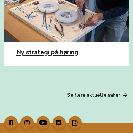
Ny strategi på høring
Se flere aktuelle saker
arrow_forward
image_search