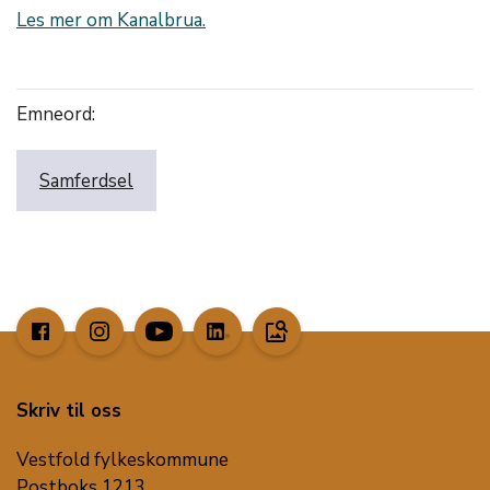
Les mer om Kanalbrua.
Emneord:
Samferdsel
image_search
Skriv til oss
Vestfold fylkeskommune
Postboks 1213