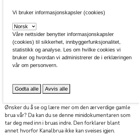
Vi bruker informasjonskapsler (cookies)
Våre nettsider benytter informasjonskapsler
(cookies) til sikkerhet, innbyggerfunksjonalitet,
Illustrasjon som viser hvor det ble skiftet lagere.
statistikk og analyse. Les om hvilke cookies vi
bruker og hvordan vi administrerer de i erklæringen
Lasse Haugland, teamleder og bruansvarlig i
vår om personvern.
fylkeskommunen
, forteller at det fortsatt skal
utføres vedlikeholdsarbeid på brua utover vinteren og
våren. Det er foreløpig ikke planlagt flere stenginger
Godta alle
Avvis alle
før til høsten, etter at sommersesongen er over.
Ønsker du å se og lære mer om den ærverdige gamle
brua vår? Da kan du se denne minidokumentaren som
tar deg med inn i bruas indre. Den forklarer blant
annet hvorfor Kanalbrua ikke kan sveises igjen.