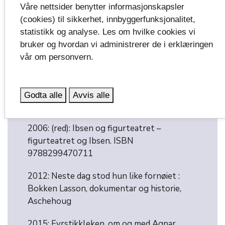
Nordland teater
Våre nettsider benytter informasjonskapsler
(cookies) til sikkerhet, innbyggerfunksjonalitet,
1998: Ikke bare Maja – barnebok
statistikk og analyse. Les om hvilke cookies vi
bruker og hvordan vi administrerer de i erklæringen
1998: Kattas katalog – betraktninger om
vår om personvern.
egne forestillinger og norsk figurteaters
historie
1999: Teaterhistorien fra en annen kant.
Godta alle
Avvis alle
Europeisk figurteaterhistorie – sakprosa
2006: (red): Ibsen og figurteatret –
figurteatret og Ibsen. ISBN
9788299470711
2012: Neste dag stod hun like fornøiet :
Bokken Lasson, dokumentar og historie,
Aschehoug
2015: Fyrstikkleken, om og med Agnar