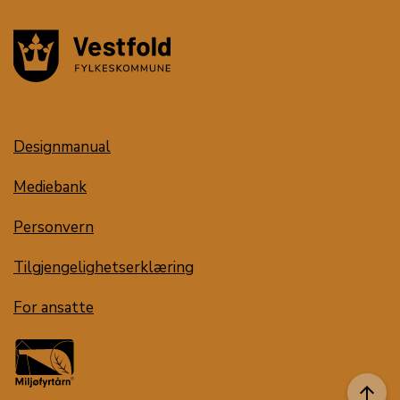
Designmanual
Mediebank
Personvern
Tilgjengelighetserklæring
For ansatte
arrow_upward