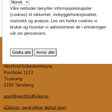
Tannhelse
Våre nettsider benytter informasjonskapsler
(cookies) til sikkerhet, innbyggerfunksjonalitet,
statistikk og analyse. Les om hvilke cookies vi
bruker og hvordan vi administrerer de i erklæringen
vår om personvern.
image_search
Godta alle
Avvis alle
Skriv til oss
Vestfold fylkeskommune
Postboks 1213
Trudvang
3105 Tønsberg
post@vestfoldfylke.no
eDialog - send sikker digital post