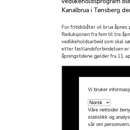
vedlikeholdsprogram blir
Kanalbrua i Tønsberg d
For fritidsbåter vil brua åpnes
Reduksjonen fra fem til tre å
vedlikeholdsarbeid som skal sø
etter fastlandsforbindelsen er
åpningstidene gjelder fra 11. apr
Vi bruker informas
Våre nettsider beny
statistikk og analy
vår om personvern