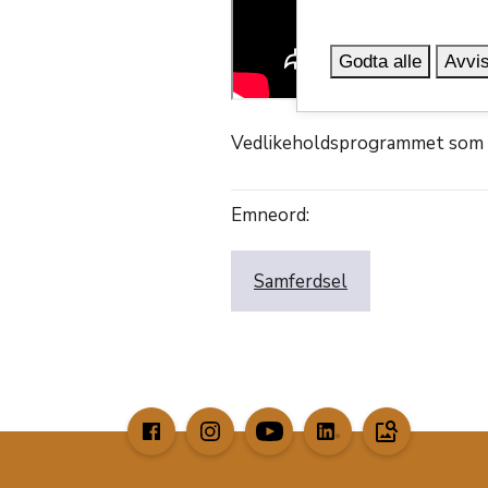
Godta alle
Avvis
Vedlikeholdsprogrammet som nå 
Emneord:
Samferdsel
image_search