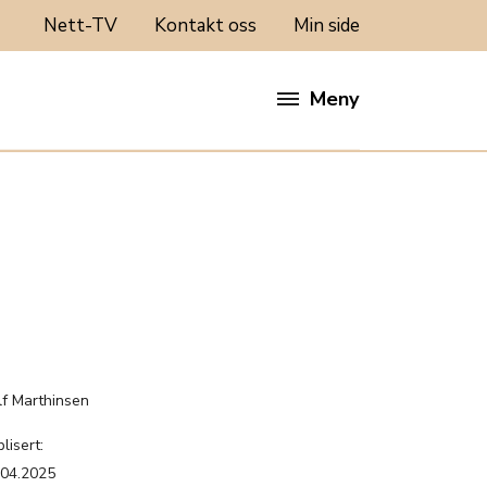
Nett-TV
Kontakt oss
Min side
Meny
:
lf Marthinsen
lisert:
.04.2025