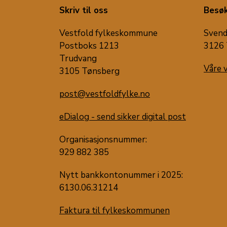
Skriv til oss
Besøk
Vestfold fylkeskommune
Svend
Postboks 1213
3126 
Trudvang
Våre 
3105 Tønsberg
post@vestfoldfylke.no
eDialog - send sikker digital post
Organisasjonsnummer:
929 882 385
Nytt bankkontonummer i 2025:
6130.06.31214
Faktura til fylkeskommunen