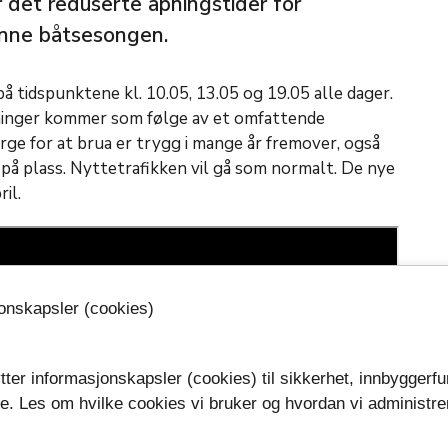
 det reduserte åpningstider for
enne båtsesongen.
 på tidspunktene kl. 10.05, 13.05 og 19.05 alle dager.
pninger kommer som følge av et omfattende
rge for at brua er trygg i mange år fremover, også
 på plass. Nyttetrafikken vil gå som normalt. De nye
il.
jonskapsler (cookies)
tter informasjonskapsler (cookies) til sikkerhet, innbyggerfu
se. Les om hvilke cookies vi bruker og hvordan vi administre
.