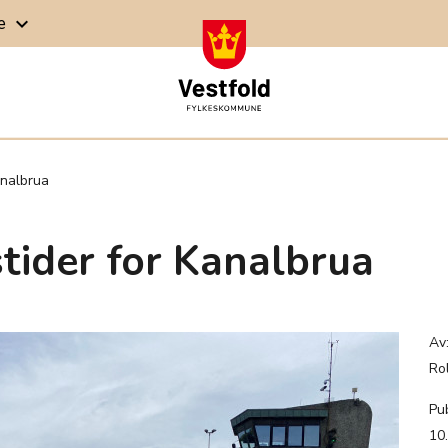
ge
keyboard_arrow_down
analbrua
tider for Kanalbrua
Av
Ro
Pub
10