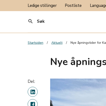
Ledige stillinger
Postliste
Langua
search
Søk
Startsiden
Aktuelt
Nye åpningstider for K
Nye åpnings
Del: