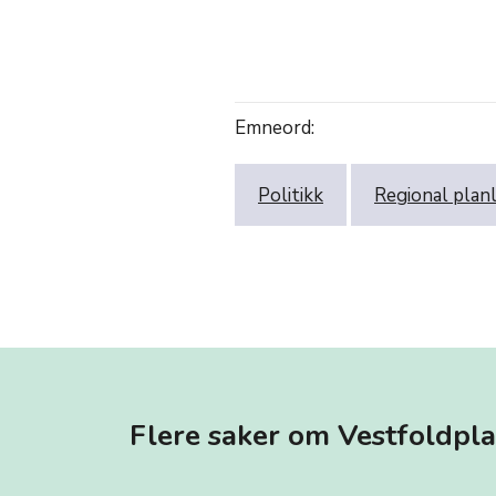
Emneord:
Politikk
Regional plan
Flere saker om Vestfoldpl