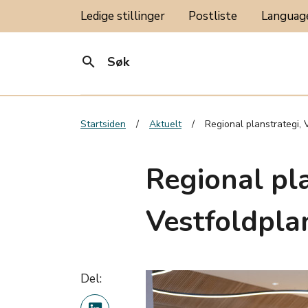
Ledige stillinger
Postliste
Langua
search
Søk
Startsiden
Aktuelt
Regional planstrategi, 
Regional pla
Vestfoldplan
Del: