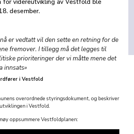
for videreutvikling av Vestfold ble
 18. desember.
å er vedtatt vil den sette en retning for de
ene fremover. I tillegg må det legges til
litiske prioriteringer der vi måtte mene det
a innsats»
rdfører i Vestfold
unens overordnede styringsdokument, og beskriver
tviklingen i Vestfold.
ømøy oppsummere Vestfoldplanen: