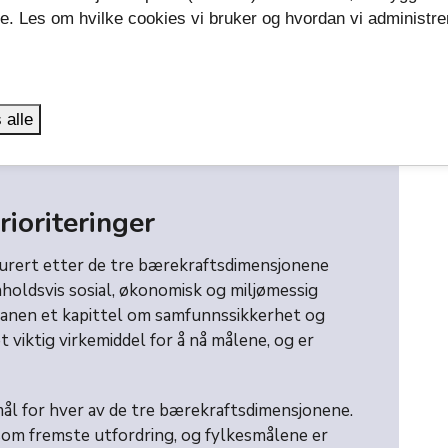
reårsperioden 2024 - 2028. Den mest omfattende
se. Les om hvilke cookies vi bruker og hvordan vi administre
or skje i forbindelse med disse planprosessene.
.
nens første plan som legges inn i det digitale
målstrukturen danne overbygningen over kommende
 alle
 rød tråd fra plan til budsjett.
ioriteringer
urert etter de tre bærekraftsdimensjonene
holdsvis sosial, økonomisk og miljømessig
planen et kapittel om samfunnssikkerhet og
 viktig virkemiddel for å nå målene, og er
mål for hver av de tre bærekraftsdimensjonene.
som fremste utfordring, og fylkesmålene er