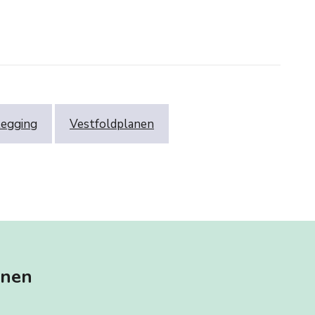
legging
Vestfoldplanen
anen