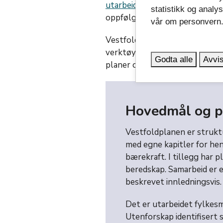
utarbeides eller revideres
i fi
statistikk og analy
oppfølgingen av planen vil derf
vår om personvern
Vestfoldplanen er fylkeskommu
verktøyet Framsikt. Her vil 
Godta alle
Avvis
planer og føre til at det blir en
Hovedmål og pr
Vestfoldplanen er strukt
med egne kapitler for hen
bærekraft. I tillegg har 
beredskap. Samarbeid er et
beskrevet innledningsvis.
Det er utarbeidet fylkes
Utenforskap identifisert 