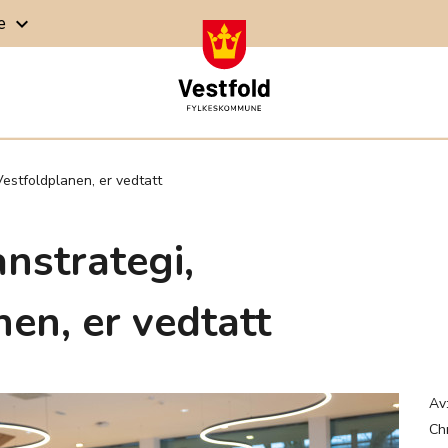
ge
keyboard_arrow_down
Vestfoldplanen, er vedtatt
nstrategi,
en, er vedtatt
Av
Ch