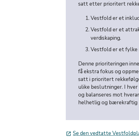
satt etter prioritert rekk
Vestfold er et inkl
Vestfold er et attra
verdiskaping.
Vestfold er et fylke
Denne prioriteringen inn
få ekstra fokus og oppme
satt i prioritert rekkefølge
ulike beslutninger. I hv
og balanseres mot hveran
helhetlig og bærekraftig 
Se den vedtatte Vestfoldpl
launch