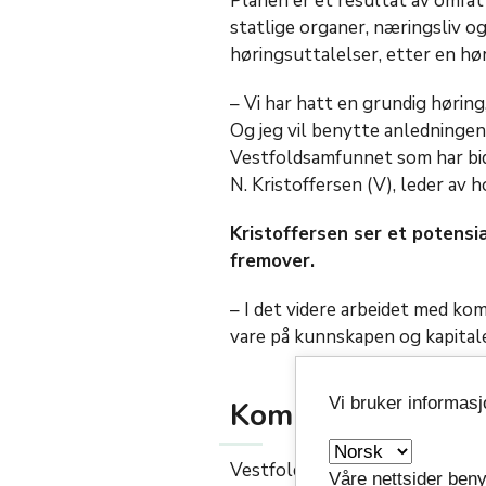
Planen er et resultat av omfa
statlige organer, næringsliv og 
høringsuttalelser, etter en hør
– Vi har hatt en grundig hørin
Og jeg vil benytte anledningen 
Vestfoldsamfunnet som har bid
N. Kristoffersen (V), leder av 
Kristoffersen ser et potensia
fremover.
– I det videre arbeidet med ko
vare på kunnskapen og kapitale
Vi bruker informas
Kommende planer 
Vestfoldplanen prioriterer hvi
Våre nettsider beny