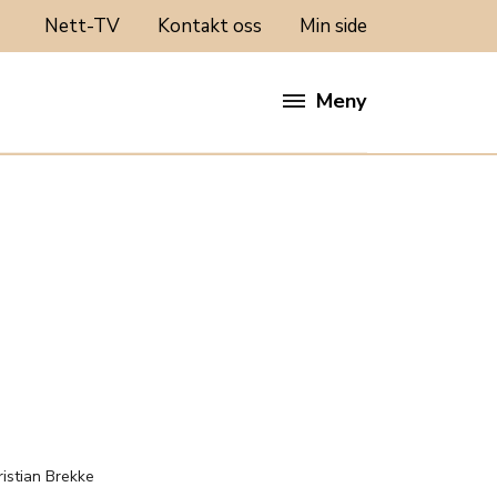
Nett-TV
Kontakt oss
Min side
Meny
:
ristian Brekke