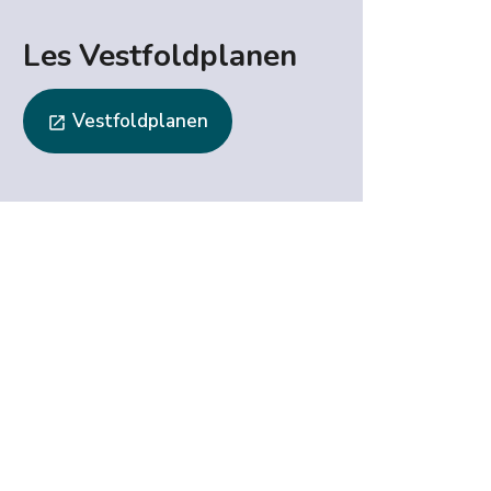
Les Vestfoldplanen
Vestfoldplanen
launch