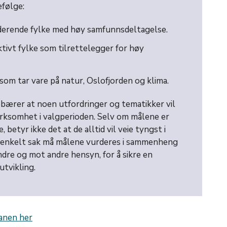
efølge:
uderende fylke med høy samfunnsdeltagelse.
ktivt fylke som tilrettelegger for høy
 som tar vare på natur, Oslofjorden og klima.
ebærer at noen utfordringer og tematikker vil
rksomhet i valgperioden. Selv om målene er
, betyr ikke det at de alltid vil veie tyngst i
er enkelt sak må målene vurderes i sammenheng
dre og mot andre hensyn, for å sikre en
utvikling.
anen her