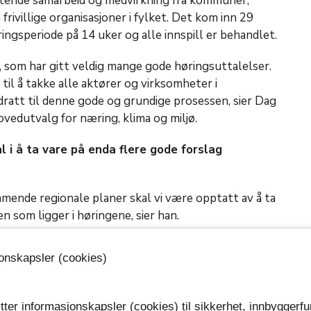
ttende samarbeid og medvirkning fra kommuner,
frivillige organisasjoner i fylket. Det kom inn 29
ingsperiode på 14 uker og alle innspill er behandlet.
g, som har gitt veldig mange gode høringsuttalelser.
til å takke alle aktører og virksomheter i
ratt til denne gode og grundige prosessen, sier Dag
hovedutvalg for næring, klima og miljø.
l i å ta vare på enda flere gode forslag
mmende regionale planer skal vi være opptatt av å ta
n som ligger i høringene, sier han.
jonskapsler (cookies)
og strategier
lke
regionale planer og strategier som skal
tter informasjonskapsler (cookies) til sikkerhet, innbyggerfu