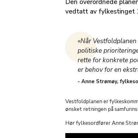
Den overordnede planen 
vedtatt av fylkestinget
«Når Vestfoldplanen n
politiske prioritering
rette for konkrete po
er behov for en ekstr
- Anne Strømøy, fylkeso
Vestfoldplanen er fylkeskomm
ønsket retningen på samfunnsu
Hør fylkesordfører Anne Str