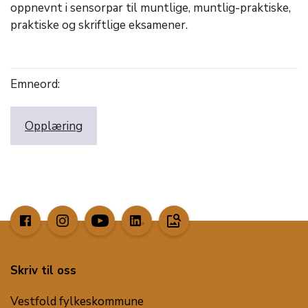
oppnevnt i sensorpar til muntlige, muntlig-praktiske,
praktiske og skriftlige eksamener.
Emneord:
Opplæring
image_search
Skriv til oss
Vestfold fylkeskommune