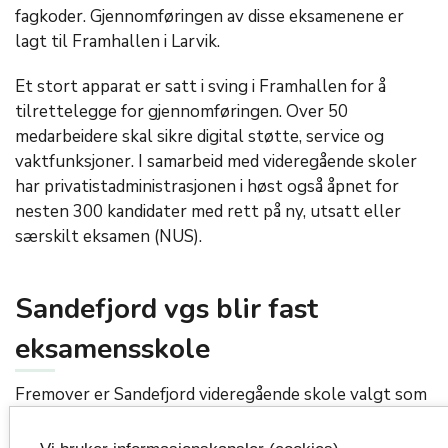
fagkoder. Gjennomføringen av disse eksamenene er
lagt til Framhallen i Larvik.
Et stort apparat er satt i sving i Framhallen for å
tilrettelegge for gjennomføringen. Over 50
medarbeidere skal sikre digital støtte, service og
vaktfunksjoner. I samarbeid med videregående skoler
har privatistadministrasjonen i høst også åpnet for
nesten 300 kandidater med rett på ny, utsatt eller
særskilt eksamen (NUS).
Sandefjord vgs blir fast
eksamensskole
Fremover er Sandefjord videregående skole valgt som
fast gjennomføringsskole for de muntlige og praktiske
privatisteksamenene. Gjennom en langsiktig avtale er