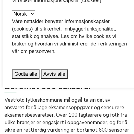
Vi bruker informasjonskapsler (cookies)
målet å gi større forutsigbarhet for sensorer og
kandidater og forbedre kvaliteten på privatisteksamen.
Skolen tar i høst imot hele 913 oppmeldinger alene.
Våre nettsider benytter informasjonskapsler
(cookies) til sikkerhet, innbyggerfunksjonalitet,
Fylkeskommunen samarbeider også tett med andre
statistikk og analyse. Les om hvilke cookies vi
fylker på Østlandet for å kunne gi et tilbud i alle fag. I
bruker og hvordan vi administrerer de i erklæringen
høst delegeres 150 muntlige eksamener i
vår om personvern.
fremmedspråk, samtidig som Vestfold tar imot 9 fra
nabofylkene.
Godta alle
Avvis alle
Bortimot 600 sensorer
Vestfold fylkeskommune må også ta sin del av
ansvaret for å lage eksamensoppgaver og sensurere
eksamensbesvarelser. Over 100 faglærere og folk fra
ulike bransjer er engasjert i oppgavenemnder, og for å
sikre en rettferdig vurdering er bortimot 600 sensorer