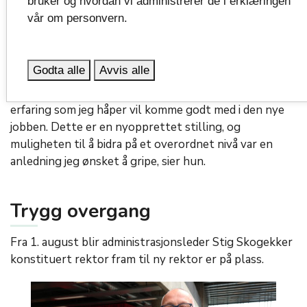
bruker og hvordan vi administrerer de i erklæringen
vår om personvern.
Cecilie Langklep Bjørnøy. Foto: Rolf Marthinsen
Godta alle
Avvis alle
– Jeg har vært heldig og fått prøve meg i mange ulike
roller i fylkeskommunen. Det har gitt meg bred
erfaring som jeg håper vil komme godt med i den nye
jobben. Dette er en nyopprettet stilling, og
muligheten til å bidra på et overordnet nivå var en
anledning jeg ønsket å gripe, sier hun.
Trygg overgang
Fra 1. august blir administrasjonsleder Stig Skogekker
konstituert rektor fram til ny rektor er på plass.