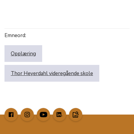
Emneord:
Opplæring
Thor Heyerdahl videregående skole
image_search