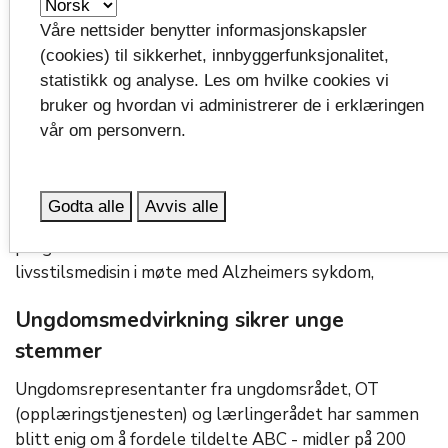
Link samarbeider med kommuner i Vestfold om å tilby
selvhjelpsgrupper for å styrke den psykiske helsen i
Våre nettsider benytter informasjonskapsler
befolkningen. Dette er et lavterskeltilbud for alle,
(cookies) til sikkerhet, innbyggerfunksjonalitet,
men er særlig rettet mot innvandrere i Vestfold.
statistikk og analyse. Les om hvilke cookies vi
bruker og hvordan vi administrerer de i erklæringen
Samskapingslabben
– temakveld om
vår om personvern.
Alzheimer
Samskapingslabben
har fått støtte til gjennomføring
Godta alle
Avvis alle
av temakveld i Horten om Alzheimers sykdom. På
programmet står blant annet temaet
ABC som
livsstilsmedisin
i møte med Alzheimers sykdom,
Ungdomsmedvirkning
sikrer unge
stemmer
Ungdomsrepresentanter fra ungdomsrådet, OT
(opplæringstjenesten) og
lærlingerådet
har sammen
blitt enig om å fordele tildelte ABC - midler på 200