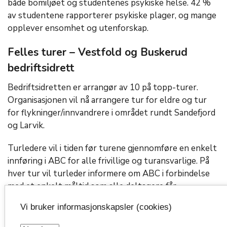
både bomiljøet og studentenes psykiske helse. 42 %
av studentene rapporterer psykiske plager, og mange
opplever ensomhet og utenforskap.
Felles turer
– Vestfold og Buskerud
bedriftsidrett
Bedriftsidretten er arrangør av 10 på topp-turer.
Organisasjonen vil nå arrangere tur for eldre og tur
for flykninger/innvandrere i området rundt Sandefjord
og Larvik.
Turledere vil i tiden før turene gjennomføre en enkelt
innføring i ABC for alle frivillige og
turansvarlige
. På
hver tur vil turleder informere om ABC i forbindelse
med et enkelt måltid som alle deltagere får.
Vi bruker informasjonskapsler (cookies)
Selvhjelps grupper
– Link Vestfold