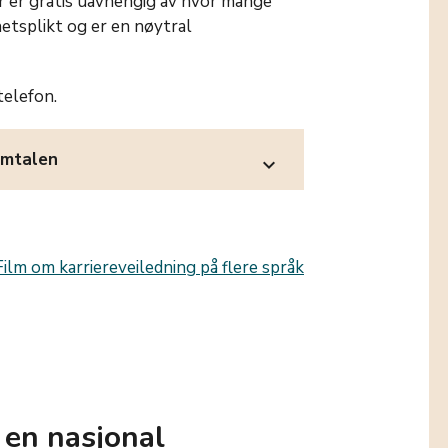
er er gratis uavhengig av hvor mange
etsplikt og er en nøytral
 telefon.
samtalen
expand_more
Film om karriereveiledning på flere språk
 en nasjonal