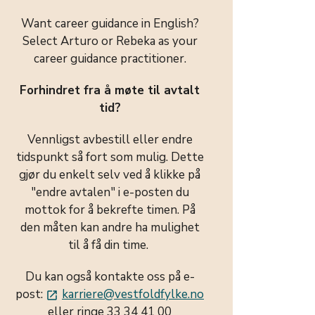
Want career guidance in English?
Select Arturo or Rebeka as your
career guidance practitioner.
Forhindret fra å møte til avtalt
tid?
Vennligst avbestill eller endre
tidspunkt så fort som mulig. Dette
gjør du enkelt selv ved å klikke på
"endre avtalen" i e-posten du
mottok for å bekrefte timen. På
den måten kan andre ha mulighet
til å få din time.
Du kan også kontakte oss på e-
post:
karriere@vestfoldfylke.no
launch
eller ringe 33 34 41 00