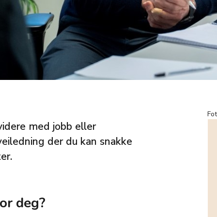
Fo
videre med jobb eller
eveiledning der du kan snakke
er.
for deg?