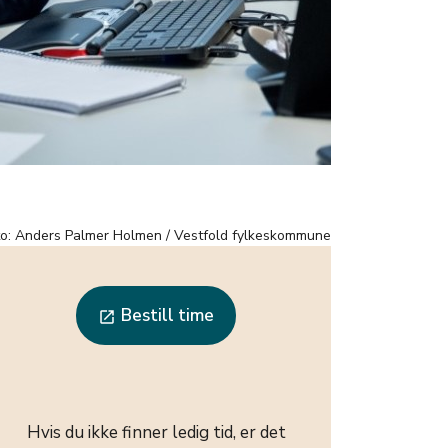
to: Anders Palmer Holmen / Vestfold fylkeskommune
Bestill time
launch
Hvis du ikke finner ledig tid, er det