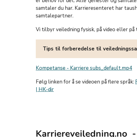
er behov for det. Alle tjenester og samtal
samtaler du har. Karrieresenteret har taush
samtalepartner.
Vi tilbyr veiledning fysisk, på video eller på
Tips til forberedelse til veilednings
Kompetanse - Karriere subs_default.mp4
Følg linken for å se videoen på flere språk:
| HK-dir
Karriereveiledning.no -