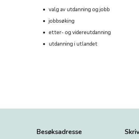
valg av utdanning og jobb
jobbsøking
etter- og videreutdanning
utdanning i utlandet
Besøksadresse
Skriv