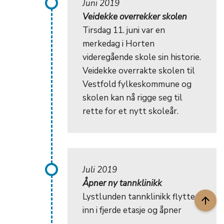
Juni 2019
Veidekke overrekker skolen
Tirsdag 11. juni var en
merkedag i Horten
videregående skole sin historie.
Veidekke overrakte skolen til
Vestfold fylkeskommune og
skolen kan nå rigge seg til
rette for et nytt skoleår.
Juli 2019
Åpner ny tannklinikk
Lystlunden tannklinikk flytter
arrow_upward
inn i fjerde etasje og åpner