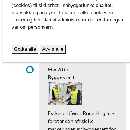
byggeperioden og drift av
(cookies) til sikkerhet, innbyggerfunksjonalitet,
anleggsmaskiner på selve
statistikk og analyse. Les om hvilke cookies vi
byggeplassen må foregå
bruker og hvordan vi administrerer de i erklæringen
vår om personvern.
fossilfritt.
Godta alle
Avvis alle
Mai 2017
Byggestart
Fylkesordfører Rune Hogsnes
foretar den offisielle
markeringen av byggestart for