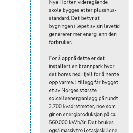
Nye Horten videregående
skole bygges etter plusshus-
standard. Det betyr at
bygningen i løpet av sin levetid
genererer mer energi enn den
forbruker.
For å oppnå dette er det
installert en brønnpark hvor
det bores ned i fjell for å hente
opp varme. I tillegg får bygget
et av Norges største
solcelleenergianlegg på rundt
3.700 kvadratmeter, noe som
gir en energiproduksjon på ca.
560.000 kWh/år. Det brukes
også massivtre i etasjeskillene