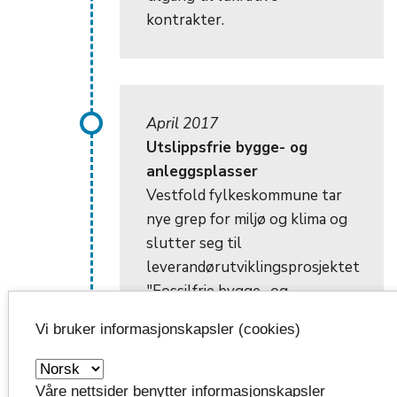
kontrakter.
April 2017
Utslippsfrie bygge- og
anleggsplasser
Vestfold fylkeskommune tar
nye grep for miljø og klima og
slutter seg til
leverandørutviklingsprosjektet
"Fossilfrie bygge- og
anleggsplasser".
Vi bruker informasjonskapsler (cookies)
I praksis betyr det at
byggtørke/oppvarming i
Våre nettsider benytter informasjonskapsler