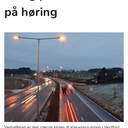
på høring
Veitrafikken er den største kilden til klimagassutslipp i Vestfold.