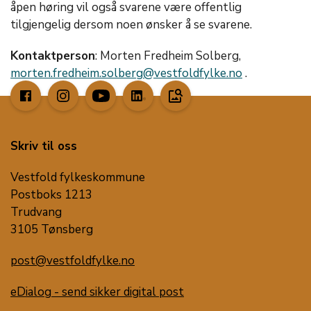
åpen høring vil også svarene være offentlig
tilgjengelig dersom noen ønsker å se svarene.
Kontaktperson
: Morten Fredheim Solberg,
morten.fredheim.solberg@vestfoldfylke.no
.
image_search
Skriv til oss
Vestfold fylkeskommune
Postboks 1213
Trudvang
3105 Tønsberg
post@vestfoldfylke.no
eDialog - send sikker digital post