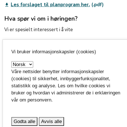
Les forslaget til planprogram her.
get_app
Hva spør vi om i høringen?
Vi er spesielt interessert i å vite
Er det viktige temaer eller utredninger som
mangler i planprogrammet?
Vi bruker informasjonskapsler (cookies)
Har dere forslag til forbedringer i
planprogrammet?
Våre nettsider benytter informasjonskapsler
Har du eller din organisasjon innspill om temaer
(cookies) til sikkerhet, innbyggerfunksjonalitet,
statistikk og analyse. Les om hvilke cookies vi
som bør få større oppmerksomhet i arbeidet med
bruker og hvordan vi administrerer de i erklæringen
å lage den regionale klima- og energiplanen.
vår om personvern.
Er det andre temaer som bør fremheves?
Du er selvfølgelig også velkommen til å komme med
Godta alle
Avvis alle
andre innspill til planprogrammet.