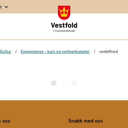
ge
keyboard_arrow_down
Kultur
Kompetanse - kurs og nettverksmøter
undefined
 oss
Snakk med oss