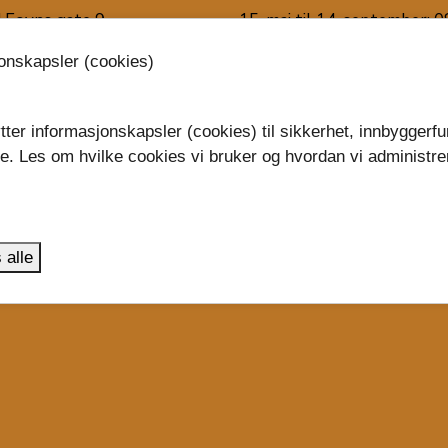
 Foyns gate 9
15. mai til 14. september: 0
Tønsberg
15:00
jonskapsler (cookies)
virksomheter
15. september til 14. mai: 0
15:45
tter informasjonskapsler (cookies) til sikkerhet, innbyggerfu
se. Les om hvilke cookies vi bruker og hvordan vi administre
Telefon: 33 34 40 00
.
Kontakt oss
 alle