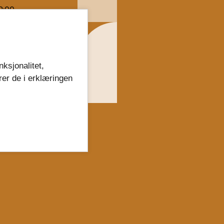
8:00-
8:00-
nksjonalitet,
rer de i erklæringen