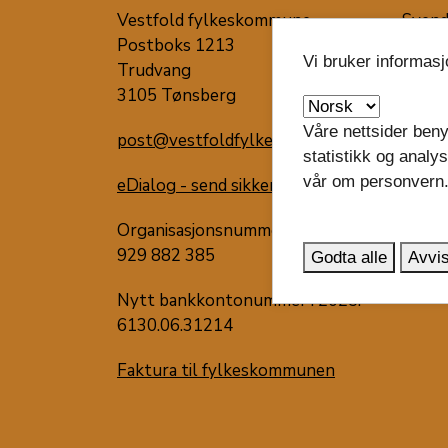
Vestfold fylkeskommune
Svend
Postboks 1213
3126 
Vi bruker informas
Trudvang
Våre 
3105 Tønsberg
Våre nettsider beny
post@vestfoldfylke.no
statistikk og analy
vår om personvern
eDialog - send sikker digital post
Organisasjonsnummer:
929 882 385
Godta alle
Avvis
Nytt bankkontonummer i 2025:
6130.06.31214
Faktura til fylkeskommunen