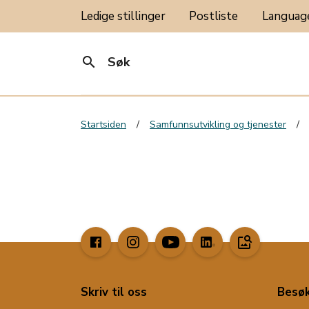
Ledige stillinger
Postliste
Langua
search
Søk
Startsiden
Samfunnsutvikling og tjenester
image_search
Skriv til oss
Besøk