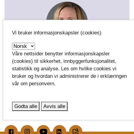
Vi bruker informasjonskapsler (cookies)
Linda Gjersøe Helseth
Våre nettsider benytter informasjonskapsler
Musikkprodusent / programansvarlig Marked
(cookies) til sikkerhet, innbyggerfunksjonalitet,
for Musikk
statistikk og analyse. Les om hvilke cookies vi
bruker og hvordan vi administrerer de i erklæringen
Tlf:
+47 91545733
vår om personvern.
Send e-post
Godta alle
Avvis alle
image_search