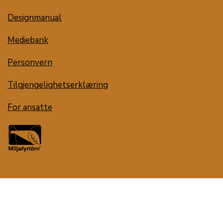
Designmanual
Mediebank
Personvern
Tilgjengelighetserklæring
For ansatte