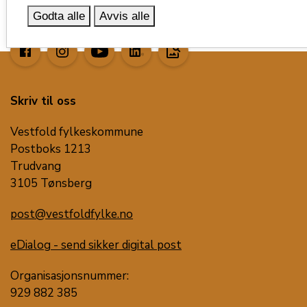
Godta alle
Avvis alle
image_search
Skriv til oss
Vestfold fylkeskommune
Postboks 1213
Trudvang
3105 Tønsberg
post@vestfoldfylke.no
eDialog - send sikker digital post
Organisasjonsnummer:
929 882 385