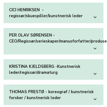
CICI HENRIKSEN -
regissør/skuespiller/kunstnerisk leder
expand_more
PER OLAV SØRENSEN -
CEO/Regissør/serieskaper/manusforfatter/produs
expand_more
KRISTINA KJELDSBERG -Kunstnerisk
leder/regissør/dramaturg
expand_more
THOMAS PRESTØ - koreograf / kunstnerisk
forsker / kunstnerisk leder
expand_more