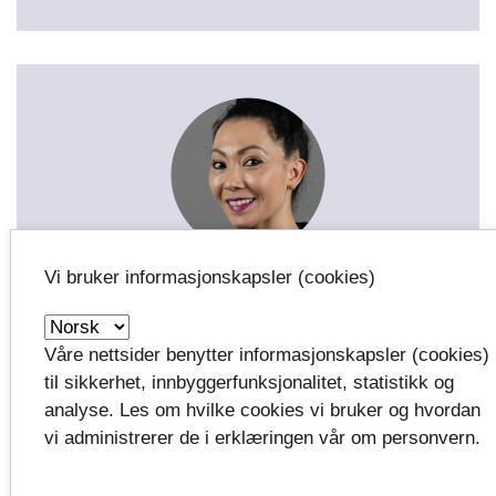
Belinda Braza
Vi bruker informasjonskapsler (cookies)
Prosjektleder Vestfoldscenen / Danseløft
Vestfold / Kreative næringer
Våre nettsider benytter informasjonskapsler (cookies)
Tlf:
48184940
til sikkerhet, innbyggerfunksjonalitet, statistikk og
analyse. Les om hvilke cookies vi bruker og hvordan
Send e-post
vi administrerer de i erklæringen vår om personvern.