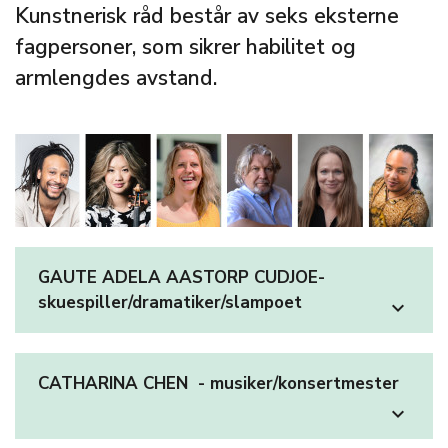
Kunstnerisk råd består av seks eksterne
fagpersoner, som sikrer habilitet og
armlengdes avstand.
GAUTE ADELA AASTORP CUDJOE-
skuespiller/dramatiker/slampoet
expand_more
CATHARINA CHEN - musiker/konsertmester
expand_more