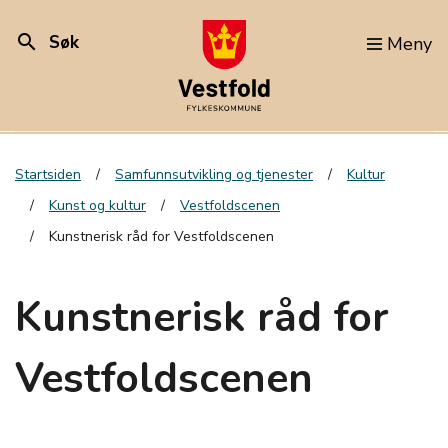
search
Søk
Meny
Startsiden
Samfunnsutvikling og tjenester
Kultur
Kunst og kultur
Vestfoldscenen
Kunstnerisk råd for Vestfoldscenen
Kunstnerisk råd for
Vestfoldscenen